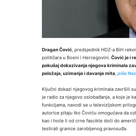
Dragan Čović
, predsjednik HDZ-a BiH rekor
političara u Bosni i Hercegovini.
Čović je i 
pokušaj dokazivanja njegova kriminala za
položaja, uzimanje i davanje mita
,
piše Nac
Ključni dokazi njegovog kriminala završili su u
je radio za njegovo oslobađanje, a koje je k
funkcijama, navodi se u televizijskom prilog
autorice pitaju tko Čoviću omogućava da ozbi
kao i hoće li od crne fascikle doći do američ
testirati granice zarobljenog pravosuđa.