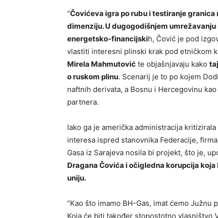
“
Čovićeva igra po rubu i testiranje granica 
dimenziju. U dugogodišnjem umrežavanju s
energetsko-financijski
h, Čović je pod izg
vlastiti interesni plinski krak pod etničko
Mirela Mahmutović
te objašnjavaju kako
ta
o ruskom plinu
. Scenarij je to po kojem Dodik
naftnih derivata, a Bosnu i Hercegovinu kao
partnera.
Iako ga je američka administracija kritizirala
interesa ispred stanovnika Federacije, firm
Gasa iz Sarajeva nosila bi projekt, što je, 
Dragana Čovića i očigledna korupcija koja 
uniju.
“Kao što imamo BH-Gas, imat ćemo Južnu plins
Koja će biti također stopostotno vlasništvo 