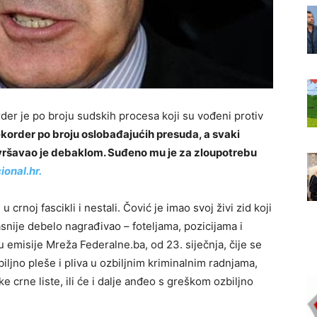
der je po broju sudskih procesa koji su vođeni protiv
rekorder po broju oslobađajućih presuda, a svaki
vršavao je debaklom. Suđeno mu je za zloupotrebu
ional.hr.
 crnoj fascikli i nestali. Čović je imao svoj živi zid koji
asnije debelo nagrađivao – foteljama, pozicijama i
u emisije Mreža Federalne.ba, od 23. siječnja, čije se
ljno pleše i pliva u ozbiljnim kriminalnim radnjama,
ke crne liste, ili će i dalje anđeo s greškom ozbiljno