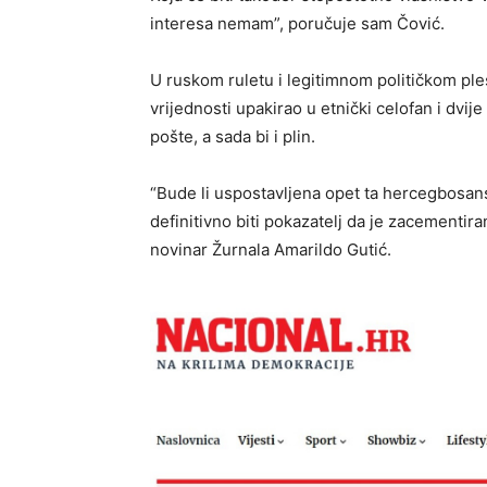
interesa nemam”, poručuje sam Čović.
U ruskom ruletu i legitimnom političkom pl
vrijednosti upakirao u etnički celofan i dvij
pošte, a sada bi i plin.
“Bude li uspostavljena opet ta hercegbosansk
definitivno biti pokazatelj da je zacementira
novinar Žurnala Amarildo Gutić.