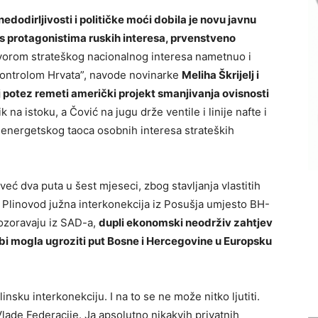
nedodirljivosti i političke moći dobila je novu javnu
 protagonistima ruskih interesa, prvenstveno
ovorom strateškog nacionalnog interesa nametnuo i
m kontrolom Hrvata”, navode novinarke
Meliha Škrijelj i
j potez remeti američki projekt smanjivanja ovisnosti
 na istoku, a Čović na jugu drže ventile i linije nafte i
 energetskog taoca osobnih interesa strateških
 već dva puta u šest mjeseci, zbog stavljanja vlastitih
a Plinovod južna interkonekcija iz Posušja umjesto BH-
upozoravaju iz SAD-a,
dupli ekonomski neodrživ zahtjev
bi mogla ugroziti put Bosne i Hercegovine u Europsku
ku interkonekciju. I na to se ne može nitko ljutiti.
Vlade Federacije. Ja apsolutno nikakvih privatnih