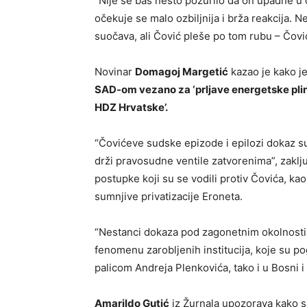
“Nije se baš nešto požurilo da on upadne u 
očekuje se malo ozbiljnija i brža reakcija. N
suočava, ali Čović pleše po tom rubu – Čović 
Novinar
Domagoj Margetić
kazao je kako j
SAD-om vezano za ‘prljave energetske pli
HDZ Hrvatske’.
“Čovićeve sudske epizode i epilozi dokaz s
drži pravosudne ventile zatvorenima”, zaklj
postupke koji su se vodili protiv Čovića, ka
sumnjive privatizacije Eroneta.
“Nestanci dokaza pod zagonetnim okolnostim
fenomenu zarobljenih institucija, koje su po
palicom Andreja Plenkovića, tako i u Bosni i 
Amarildo Gutić
iz Žurnala upozorava kako s