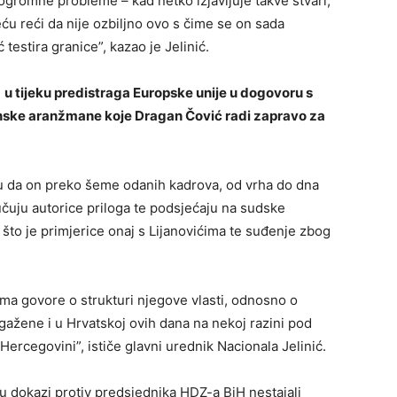
ogromne probleme – kad netko izjavljuje takve stvari,
eću reći da nije ozbiljno ovo s čime se on sada
testira granice”, kazao je Jelinić.
e
u tijeku predistraga Europske unije u dogovoru s
nske aranžmane koje Dragan Čović radi zapravo za
u da on preko šeme odanih kadrova, od vrha do dna
učuju autorice priloga te podsjećaju na sudske
o što je primjerice onaj s Lijanovićima te suđenje zbog
a govore o strukturi njegove vlasti, odnosno o
gažene i u Hrvatskoj ovih dana na nekoj razini pod
Hercegovini”, ističe glavni urednik Nacionala Jelinić.
u dokazi protiv predsjednika HDZ-a BiH nestajali