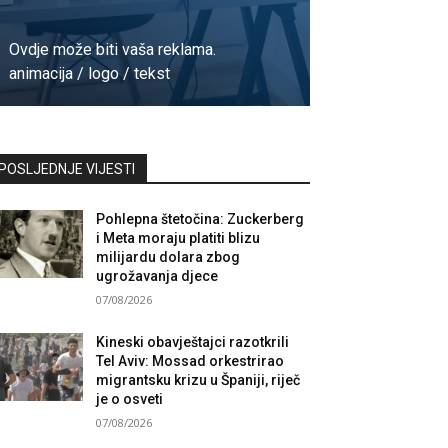
Ovdje može biti vaša reklama.
animacija / logo / tekst
Kontaktirajte nas
POSLJEDNJE VIJESTI
Pohlepna štetočina: Zuckerberg
i Meta moraju platiti blizu
milijardu dolara zbog
ugrožavanja djece
07/08/2026
Kineski obavještajci razotkrili
Tel Aviv: Mossad orkestrirao
migrantsku krizu u Španiji, riječ
je o osveti
07/08/2026