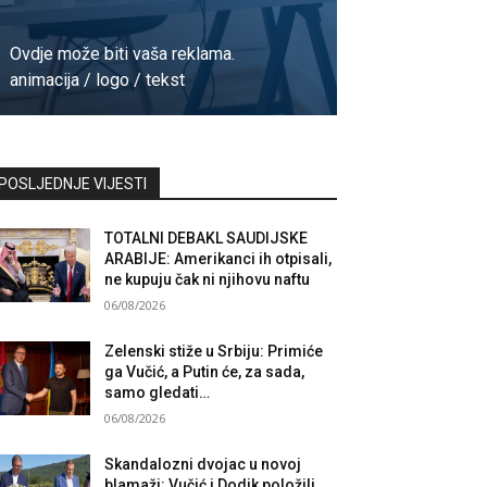
Ovdje može biti vaša reklama.
animacija / logo / tekst
Kontaktirajte nas
POSLJEDNJE VIJESTI
TOTALNI DEBAKL SAUDIJSKE
ARABIJE: Amerikanci ih otpisali,
ne kupuju čak ni njihovu naftu
06/08/2026
Zelenski stiže u Srbiju: Primiće
ga Vučić, a Putin će, za sada,
samo gledati…
06/08/2026
Skandalozni dvojac u novoj
blamaži: Vučić i Dodik položili