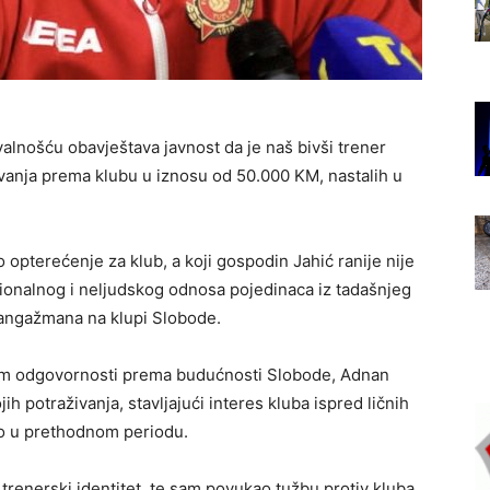
alnošću obavještava javnost da je naš bivši trener
vanja prema klubu u iznosu od 50.000 KM, nastalih u
o opterećenje za klub, a koji gospodin Jahić ranije nije
esionalnog i neljudskog odnosa pojedinaca iz tadašnjeg
angažmana na klupi Slobode.
ajem odgovornosti prema budućnosti Slobode, Adnan
ih potraživanja, stavljajući interes kluba ispred ličnih
pio u prethodnom periodu.
i trenerski identitet, te sam povukao tužbu protiv kluba,