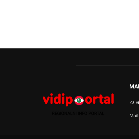
MA
Za v
Mail