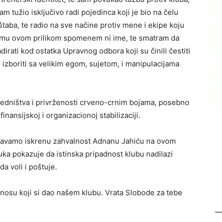
 tužio isključivo radi pojedinca koji je bio na čelu
taba, te radio na sve načine protiv mene i ekipe koju
da mu ovom prilikom spomenem ni ime, te smatram da
irati kod ostatka Upravnog odbora koji su činili čestiti
li izboriti sa velikim egom, sujetom, i manipulacijama
edništva i privrženosti crveno-crnim bojama, posebno
nansijskoj i organizacionoj stabilizaciji.
žavamo iskrenu zahvalnost Adnanu Jahiću na ovom
ka pokazuje da istinska pripadnost klubu nadilazi
da voli i poštuje.
inosu koji si dao našem klubu. Vrata Slobode za tebe