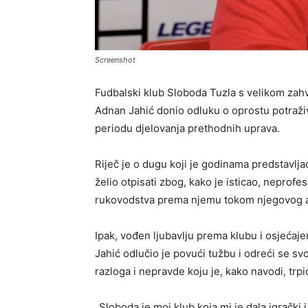
Screenshot
Fudbalski klub Sloboda Tuzla s velikom zahv
Adnan Jahić donio odluku o oprostu potraži
periodu djelovanja prethodnih uprava.
Riječ je o dugu koji je godinama predstavlja
želio otpisati zbog, kako je isticao, neprof
rukovodstva prema njemu tokom njegovog 
Ipak, vođen ljubavlju prema klubu i osjeć
Jahić odlučio je povući tužbu i odreći se svoj
razloga i nepravde koju je, kako navodi, tr
„Sloboda je moj klub koja mi je dala igrački 