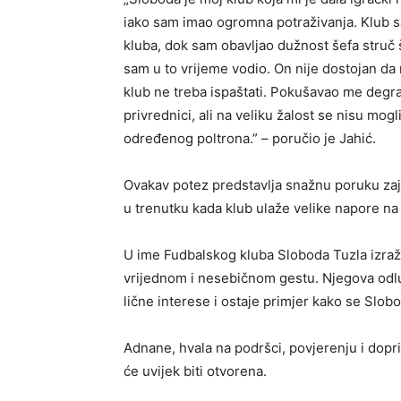
iako sam imao ogromna potraživanja. Klub sam
kluba, dok sam obavljao dužnost šefa struč š
sam u to vrijeme vodio. On nije dostojan 
klub ne treba ispaštati. Pokušavao me degrad
privrednici, ali na veliku žalost se nisu mog
određenog poltrona.” – poručio je Jahić.
Ovakav potez predstavlja snažnu poruku zaj
u trenutku kada klub ulaže velike napore na fi
U ime Fudbalskog kluba Sloboda Tuzla izra
vrijednom i nesebičnom gestu. Njegova odlu
lične interese i ostaje primjer kako se Slobo
Adnane, hvala na podršci, povjerenju i dopr
će uvijek biti otvorena.