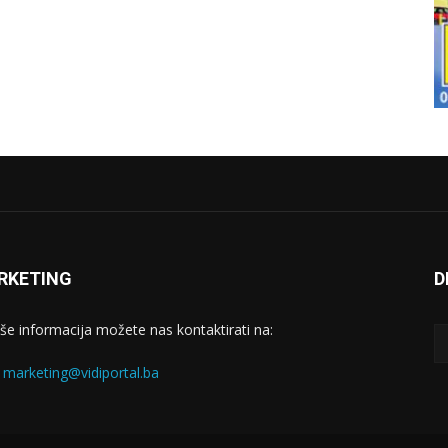
RKETING
D
iše informacija možete nas kontaktirati na:
:
marketing@vidiportal.ba