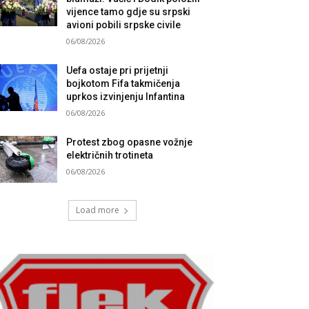
vijence tamo gdje su srpski
avioni pobili srpske civile
06/08/2026
Uefa ostaje pri prijetnji
bojkotom Fifa takmičenja
uprkos izvinjenju Infantina
06/08/2026
Protest zbog opasne vožnje
električnih trotineta
06/08/2026
Load more