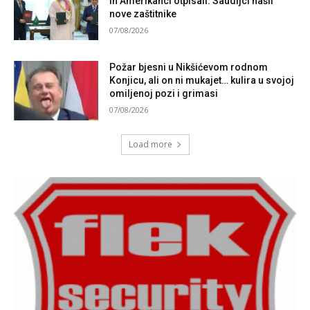
ih Amerikanci otpisali: Saudijci našli
nove zaštitnike
07/08/2026
Požar bjesni u Nikšićevom rodnom
Konjicu, ali on ni mukajet… kulira u svojoj
omiljenoj pozi i grimasi
07/08/2026
Load more