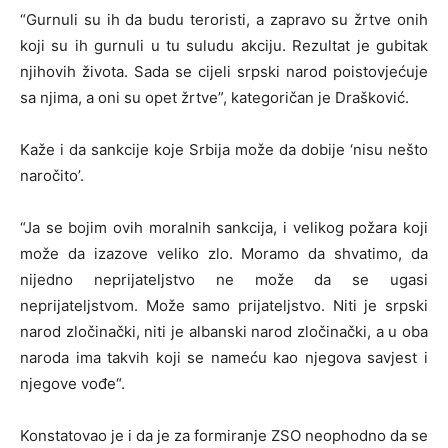
“Gurnuli su ih da budu teroristi, a zapravo su žrtve onih
koji su ih gurnuli u tu suludu akciju. Rezultat je gubitak
njihovih života. Sada se cijeli srpski narod poistovjećuje
sa njima, a oni su opet žrtve”, kategoričan je Drašković.
Kaže i da sankcije koje Srbija može da dobije ‘nisu nešto
naročito’.
“Ja se bojim ovih moralnih sankcija, i velikog požara koji
može da izazove veliko zlo. Moramo da shvatimo, da
nijedno neprijateljstvo ne može da se ugasi
neprijateljstvom. Može samo prijateljstvo. Niti je srpski
narod zločinački, niti je albanski narod zločinački, a u oba
naroda ima takvih koji se nameću kao njegova savjest i
njegove vođe“.
Konstatovao je i da je za formiranje ZSO neophodno da se