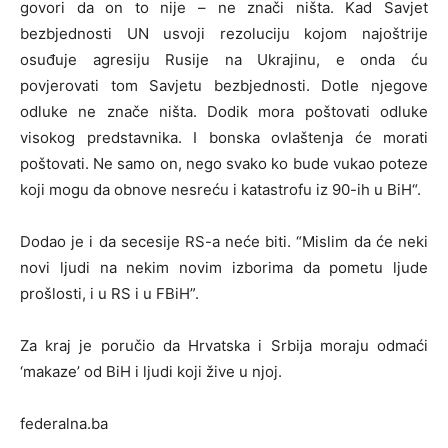
govori da on to nije – ne znači ništa. Kad Savjet
bezbjednosti UN usvoji rezoluciju kojom najoštrije
osuđuje agresiju Rusije na Ukrajinu, e onda ću
povjerovati tom Savjetu bezbjednosti. Dotle njegove
odluke ne znače ništa. Dodik mora poštovati odluke
visokog predstavnika. I bonska ovlaštenja će morati
poštovati. Ne samo on, nego svako ko bude vukao poteze
koji mogu da obnove nesreću i katastrofu iz 90-ih u BiH“.
Dodao je i da secesije RS-a neće biti. “Mislim da će neki
novi ljudi na nekim novim izborima da pometu ljude
prošlosti, i u RS i u FBiH”.
Za kraj je poručio da Hrvatska i Srbija moraju odmaći
‘makaze’ od BiH i ljudi koji žive u njoj.
federalna.ba