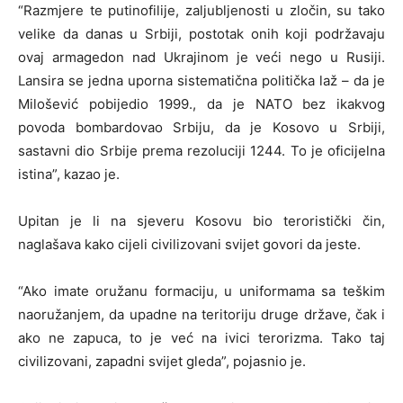
“Razmjere te putinofilije, zaljubljenosti u zločin, su tako
velike da danas u Srbiji, postotak onih koji podržavaju
ovaj armagedon nad Ukrajinom je veći nego u Rusiji.
Lansira se jedna uporna sistematična politička laž – da je
Milošević pobijedio 1999., da je NATO bez ikakvog
povoda bombardovao Srbiju, da je Kosovo u Srbiji,
sastavni dio Srbije prema rezoluciji 1244. To je oficijelna
istina”, kazao je.
Upitan je li na sjeveru Kosovu bio teroristički čin,
naglašava kako cijeli civilizovani svijet govori da jeste.
“Ako imate oružanu formaciju, u uniformama sa teškim
naoružanjem, da upadne na teritoriju druge države, čak i
ako ne zapuca, to je već na ivici terorizma. Tako taj
civilizovani, zapadni svijet gleda”, pojasnio je.