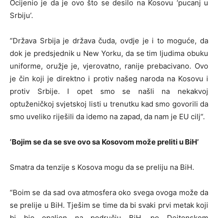
Ocijenio je da je ovo što se desilo na Kosovu ‘pucanj u
Srbiju’.
“Država Srbija je država čuda, ovdje je i to moguće, da
dok je predsjednik u New Yorku, da se tim ljudima obuku
uniforme, oružje je, vjerovatno, ranije prebacivano. Ovo
je čin koji je direktno i protiv našeg naroda na Kosovu i
protiv Srbije. I opet smo se našli na nekakvoj
optuženičkoj svjetskoj listi u trenutku kad smo govorili da
smo uveliko riješili da idemo na zapad, da nam je EU cilj“.
‘Bojim se da se sve ovo sa Kosovom može preliti u BiH’
Smatra da tenzije s Kosova mogu da se preliju na BiH.
“Boim se da sad ova atmosfera oko svega ovoga može da
se prelije u BiH. Tješim se time da bi svaki prvi metak koji
bi bio opaljen na području BiH, po Dejtonskom