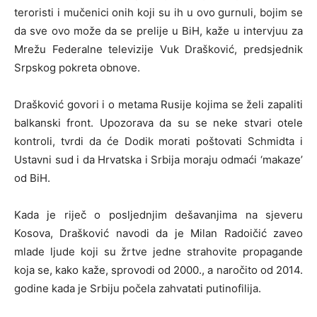
teroristi i mučenici onih koji su ih u ovo gurnuli, bojim se
da sve ovo može da se prelije u BiH, kaže u intervjuu za
Mrežu Federalne televizije Vuk Drašković, predsjednik
Srpskog pokreta obnove.
Drašković govori i o metama Rusije kojima se želi zapaliti
balkanski front. Upozorava da su se neke stvari otele
kontroli, tvrdi da će Dodik morati poštovati Schmidta i
Ustavni sud i da Hrvatska i Srbija moraju odmaći ‘makaze’
od BiH.
Kada je riječ o posljednjim dešavanjima na sjeveru
Kosova, Drašković navodi da je Milan Radoičić zaveo
mlade ljude koji su žrtve jedne strahovite propagande
koja se, kako kaže, sprovodi od 2000., a naročito od 2014.
godine kada je Srbiju počela zahvatati putinofilija.