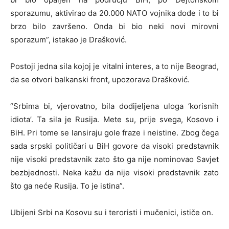
sporazumu, aktivirao da 20.000 NATO vojnika dođe i to bi
brzo bilo završeno. Onda bi bio neki novi mirovni
sporazum”, istakao je Drašković.
Postoji jedna sila kojoj je vitalni interes, a to nije Beograd,
da se otvori balkanski front, upozorava Drašković.
“Srbima bi, vjerovatno, bila dodijeljena uloga ‘korisnih
idiota’. Ta sila je Rusija. Mete su, prije svega, Kosovo i
BiH. Pri tome se lansiraju gole fraze i neistine. Zbog čega
sada srpski političari u BiH govore da visoki predstavnik
nije visoki predstavnik zato što ga nije nominovao Savjet
bezbjednosti. Neka kažu da nije visoki predstavnik zato
što ga neće Rusija. To je istina”.
Ubijeni Srbi na Kosovu su i teroristi i mučenici, ističe on.