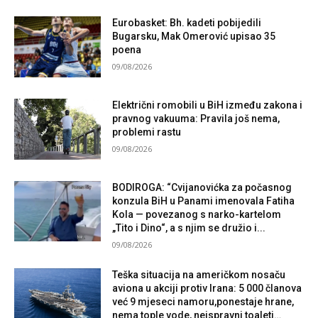
Eurobasket: Bh. kadeti pobijedili
Bugarsku, Mak Omerović upisao 35
poena
09/08/2026
Električni romobili u BiH između zakona i
pravnog vakuuma: Pravila još nema,
problemi rastu
09/08/2026
BODIROGA: “Cvijanovićka za počasnog
konzula BiH u Panami imenovala Fatiha
Kola — povezanog s narko-kartelom
„Tito i Dino“, a s njim se družio i...
09/08/2026
Teška situacija na američkom nosaču
aviona u akciji protiv Irana: 5 000 članova
već 9 mjeseci namoru,ponestaje hrane,
nema tople vode, neispravni toaleti…