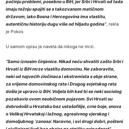
počinju problemi, posebno u BiH, jer Srbi i Hrvati od tada
imaju težnju spojiti se s takozvanom matičnom
državom, iako Bosna i Hercegovina ima vlastitu,
autentičnu historiju dugu više od hiljadu godina”
, rekla
je Pokos
U samom opisu je navela da nikoga ne mrzi.
“Samo iznosim činjenice. Nikad neću shvatiti zašto Srbi i
Hrvati iz BiH mrze vlastitu domovinu. Ne zaboravite,
neki od najvećih zločinaca i ekstremista s obje strane,
za vrijeme domovinskog rata i Drugog svjetskog rata
došlo je upravo iz BiH. Voljela bih kad bi se neki sociolog
pozabavio ovom neobičnom pojavom. Svi Hrvati su
dobrodošli u Hrvatsku bez ustašofilije, crne boje, snova
o Velikoj Hrvatskoj i lažnog, agresivnog vjerskog i
domoljubnog ‘zanosa’. Naravno, i svi drugi dobri, pošteni
i civilizirani ljudi bez obzira na etničku pripadnost”
,