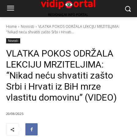
Home
Novosti
VLATKA POKOS ODRŽALA LEKCIJU MRZITELJIMA:
"Nikad neću shvatiti zašto Srbi i Hrvati...
Novosti
VLATKA POKOS ODRŽALA
LEKCIJU MRZITELJIMA:
“Nikad neću shvatiti zašto
Srbi i Hrvati iz BiH mrze
vlastitu domovinu” (VIDEO)
20/08/2025