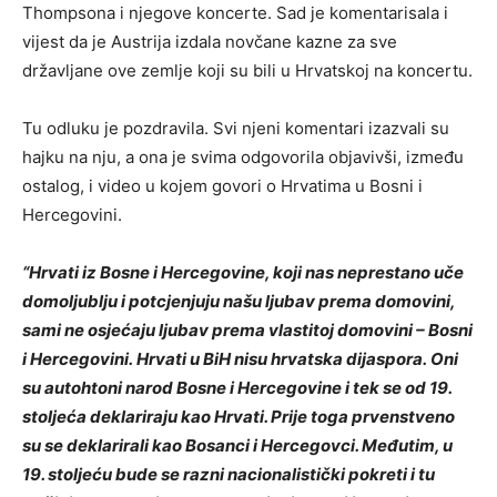
Thompsona i njegove koncerte. Sad je komentarisala i
vijest da je Austrija izdala novčane kazne za sve
državljane ove zemlje koji su bili u Hrvatskoj na koncertu.
Tu odluku je pozdravila. Svi njeni komentari izazvali su
hajku na nju, a ona je svima odgovorila objavivši, između
ostalog, i video u kojem govori o Hrvatima u Bosni i
Hercegovini.
“Hrvati iz Bosne i Hercegovine, koji nas neprestano uče
domoljublju i potcjenjuju našu ljubav prema domovini,
sami ne osjećaju ljubav prema vlastitoj domovini – Bosni
i Hercegovini. Hrvati u BiH nisu hrvatska dijaspora. Oni
su autohtoni narod Bosne i Hercegovine i tek se od 19.
stoljeća deklariraju kao Hrvati. Prije toga prvenstveno
su se deklarirali kao Bosanci i Hercegovci. Međutim, u
19. stoljeću bude se razni nacionalistički pokreti i tu