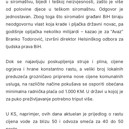
u siromaštvu, bijedi i teškoj neizvjesnosti, zašto je više
od polovine djece u teškom siromaštvu. Odgovor je
jednostavan. Zbog toga što siromašni građani BiH biraju
neodgovornu vlast koja krade i pljačka državni novac, pa
godišnje opljačka nekoliko milijardi – kazao je za “Avaz”
Branko Todorović, izvršni direktor Helsinškog odbora za
ljudska prava BiH.
Dok se najavljuju poskupljenja struje i plina, cijene
ogrjeva i hrane konstantno rastu, a veliki broj lokalnih
preduzeća grozničavo priprema nove cijene komunalnih
usluga, na različite načine pokušava se osporiti obećana
minimalna radnička plaća od 1.000 KM. U državi u kojoj je
za puko preživljavanje potrebno triput više.
U KS, naprimjer, ovih dana aktuelan je prijedlog o rastu
cijena vode za blizu 50 i odvoza smeća za 40 do 50
posto.