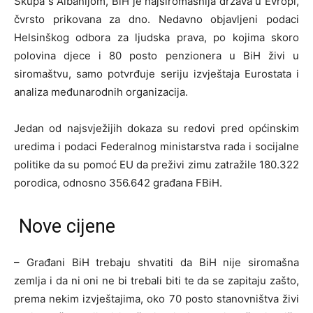
Skupa s Albanijom, BiH je najsiromašnija država u Evropi,
čvrsto prikovana za dno. Nedavno objavljeni podaci
Helsinškog odbora za ljudska prava, po kojima skoro
polovina djece i 80 posto penzionera u BiH živi u
siromaštvu, samo potvrđuje seriju izvještaja Eurostata i
analiza međunarodnih organizacija.
Jedan od najsvježijih dokaza su redovi pred općinskim
uredima i podaci Federalnog ministarstva rada i socijalne
politike da su pomoć EU da preživi zimu zatražile 180.322
porodica, odnosno 356.642 građana FBiH.
Nove cijene
– Građani BiH trebaju shvatiti da BiH nije siromašna
zemlja i da ni oni ne bi trebali biti te da se zapitaju zašto,
prema nekim izvještajima, oko 70 posto stanovništva živi