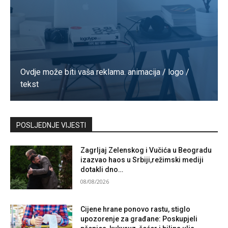
Ovdje može biti vaša reklama. animacija / logo /
tekst
Kontaktirajte nas
POSLJEDNJE VIJESTI
Zagrljaj Zelenskog i Vučića u Beogradu
izazvao haos u Srbiji,režimski mediji
dotakli dno…
08/08/2026
Cijene hrane ponovo rastu, stiglo
upozorenje za građane: Poskupjeli