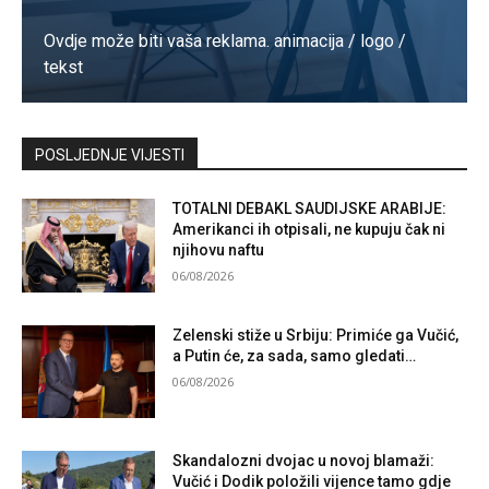
Ovdje može biti vaša reklama. animacija / logo /
tekst
Kontaktirajte nas
POSLJEDNJE VIJESTI
TOTALNI DEBAKL SAUDIJSKE ARABIJE:
Amerikanci ih otpisali, ne kupuju čak ni
njihovu naftu
06/08/2026
Zelenski stiže u Srbiju: Primiće ga Vučić,
a Putin će, za sada, samo gledati…
06/08/2026
Skandalozni dvojac u novoj blamaži:
Vučić i Dodik položili vijence tamo gdje