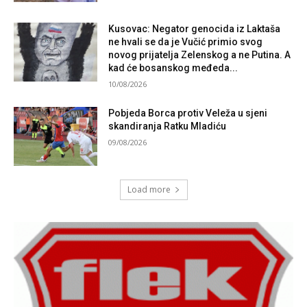
Kusovac: Negator genocida iz Laktaša
ne hvali se da je Vučić primio svog
novog prijatelja Zelenskog a ne Putina. A
kad će bosanskog međeda...
10/08/2026
Pobjeda Borca protiv Veleža u sjeni
skandiranja Ratku Mladiću
09/08/2026
Load more