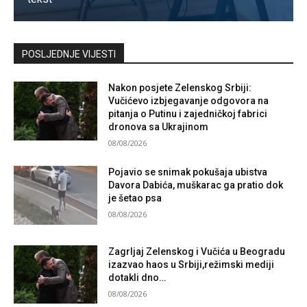
Kontaktirajte nas
POSLJEDNJE VIJESTI
Nakon posjete Zelenskog Srbiji:
Vučićevo izbjegavanje odgovora na
pitanja o Putinu i zajedničkoj fabrici
dronova sa Ukrajinom
08/08/2026
Pojavio se snimak pokušaja ubistva
Davora Dabića, muškarac ga pratio dok
je šetao psa
08/08/2026
Zagrljaj Zelenskog i Vučića u Beogradu
izazvao haos u Srbiji,režimski mediji
dotakli dno…
08/08/2026