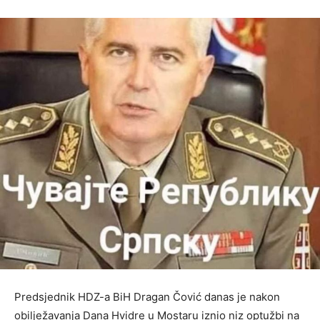
Predsjednik HDZ-a BiH Dragan Čović danas je nakon
obilježavanja Dana Hvidre u Mostaru iznio niz optužbi na