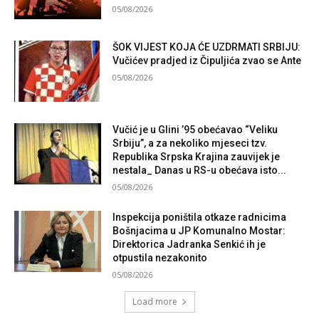
05/08/2026
ŠOK VIJEST KOJA ĆE UZDRMATI SRBIJU:
Vučićev pradjed iz Čipuljića zvao se Ante
05/08/2026
Vučić je u Glini ’95 obećavao “Veliku
Srbiju”, a za nekoliko mjeseci tzv.
Republika Srpska Krajina zauvijek je
nestala_ Danas u RS-u obećava isto...
05/08/2026
Inspekcija poništila otkaze radnicima
Bošnjacima u JP Komunalno Mostar:
Direktorica Jadranka Senkić ih je
otpustila nezakonito
05/08/2026
Load more