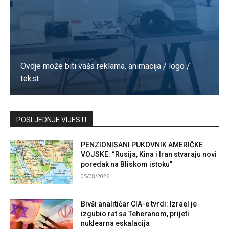
Ovdje može biti vaša reklama. animacija / logo /
tekst
Kontaktirajte nas
POSLJEDNJE VIJESTI
PENZIONISANI PUKOVNIK AMERIČKE
VOJSKE: “Rusija, Kina i Iran stvaraju novi
poredak na Bliskom istoku”
05/08/2026
Bivši analitičar CIA-e tvrdi: Izrael je
izgubio rat sa Teheranom, prijeti
nuklearna eskalacija