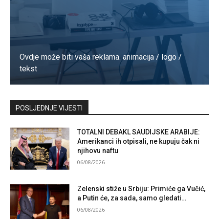
Ovdje može biti vaša reklama. animacija / logo /
tekst
Kontaktirajte nas
POSLJEDNJE VIJESTI
TOTALNI DEBAKL SAUDIJSKE ARABIJE:
Amerikanci ih otpisali, ne kupuju čak ni
njihovu naftu
06/08/2026
Zelenski stiže u Srbiju: Primiće ga Vučić,
a Putin će, za sada, samo gledati…
06/08/2026