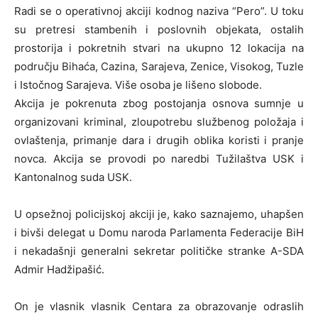
Radi se o operativnoj akciji kodnog naziva “Pero”. U toku
su pretresi stambenih i poslovnih objekata, ostalih
prostorija i pokretnih stvari na ukupno 12 lokacija na
području Bihaća, Cazina, Sarajeva, Zenice, Visokog, Tuzle
i Istočnog Sarajeva. Više osoba je lišeno slobode.
Akcija je pokrenuta zbog postojanja osnova sumnje u
organizovani kriminal, zloupotrebu službenog položaja i
ovlaštenja, primanje dara i drugih oblika koristi i pranje
novca. Akcija se provodi po naredbi Tužilaštva USK i
Kantonalnog suda USK.
U opsežnoj policijskoj akciji je, kako saznajemo, uhapšen
i bivši delegat u Domu naroda Parlamenta Federacije BiH
i nekadašnji generalni sekretar političke stranke A-SDA
Admir Hadžipašić.
On je vlasnik vlasnik Centara za obrazovanje odraslih