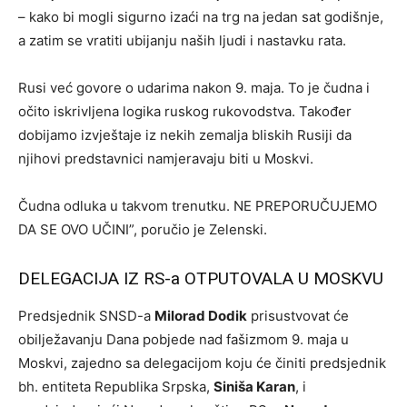
– kako bi mogli sigurno izaći na trg na jedan sat godišnje,
a zatim se vratiti ubijanju naših ljudi i nastavku rata.
Rusi već govore o udarima nakon 9. maja. To je čudna i
očito iskrivljena logika ruskog rukovodstva. Također
dobijamo izvještaje iz nekih zemalja bliskih Rusiji da
njihovi predstavnici namjeravaju biti u Moskvi.
Čudna odluka u takvom trenutku. NE PREPORUČUJEMO
DA SE OVO UČINI”, poručio je Zelenski.
DELEGACIJA IZ RS-a OTPUTOVALA U MOSKVU
Predsjednik SNSD-a
Milorad Dodik
prisustvovat će
obilježavanju Dana pobjede nad fašizmom 9. maja u
Moskvi, zajedno sa delegacijom koju će činiti predsjednik
bh. entiteta Republika Srpska,
Siniša Karan
, i