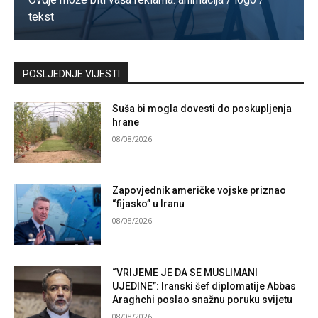
tekst
Kontaktirajte nas
POSLJEDNJE VIJESTI
Suša bi mogla dovesti do poskupljenja
hrane
08/08/2026
Zapovjednik američke vojske priznao
“fijasko” u Iranu
08/08/2026
“VRIJEME JE DA SE MUSLIMANI
UJEDINE”: Iranski šef diplomatije Abbas
Araghchi poslao snažnu poruku svijetu
08/08/2026