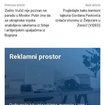
Previous article
Next article
Zašto Vučić nije pozvan na
Pogledajte kako kamioni
paradu u Moskvi: Putin zna da
tajkuna Gordana Pavlovića
se ukrajinska vojska
izvlače imovinu iz Željezare u
snabdijeva raketama iz Srbije
Zenici! (VIDEO)
i artiljerijskim upaljačima iz
Bugojna
Reklamni prostor
Ovdje može biti vaša reklama. animacija / logo /