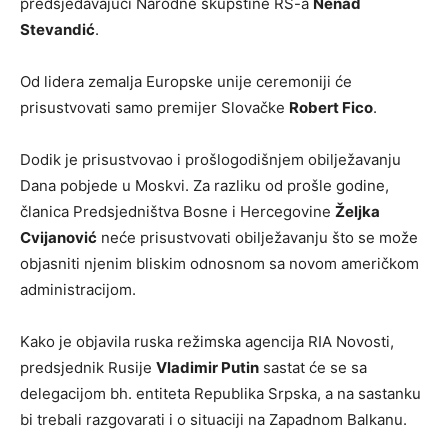
predsjedavajući Narodne skupštine RS-a
Nenad
Stevandić
.
Od lidera zemalja Europske unije ceremoniji će
prisustvovati samo premijer Slovačke
Robert Fico
.
Dodik je prisustvovao i prošlogodišnjem obilježavanju
Dana pobjede u Moskvi. Za razliku od prošle godine,
članica Predsjedništva Bosne i Hercegovine
Željka
Cvijanović
neće prisustvovati obilježavanju što se može
objasniti njenim bliskim odnosnom sa novom američkom
administracijom.
Kako je objavila ruska režimska agencija RIA Novosti,
predsjednik Rusije
Vladimir Putin
sastat će se sa
delegacijom bh. entiteta Republika Srpska, a na sastanku
bi trebali razgovarati i o situaciji na Zapadnom Balkanu.