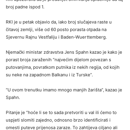
broj padne ispod 1.
RKI je u petak objavio da, iako broj slučajeva raste u
čitavoj zemlji, više od 60 posto porasta otpada na
Sjevernu Rajnu Vestfaliju i Baden-Wuerttemberg.
Njemački ministar zdravstva Jens Spahn kazao je kako je
porast broja zaraženih “najvećim dijelom povezan s
putovanjima, povratkom putnika iz nekih regija, od kojih
su neke na zapadnom Balkanu i iz Turske”.
“U ovom trenutku imamo mnogo manjih žarišta”, kazao je
Spahn.
Pitanje je “hoće li se to sada pretvoriti u val ili ćemo to
uspjeti slomiti zajedno, odnosno brzo identificirati i
omesti puteve prijenosa zaraze. To zahtijeva ciljano ali