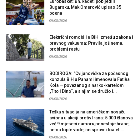
Eurobasket: Bh. kadeti pobijedili
Bugarsku, Mak Omerović upisao 35
poena
09/08/2026
Električni romobili u BiH između zakona i
pravnog vakuuma: Pravila još nema,
problemi rastu
09/08/2026
BODIROGA: “Cvijanovićka za počasnog
konzula BiH u Panami imenovala Fatiha
Kola — povezanog s narko-kartelom
„Tito i Dino“, a s njim se družio i...
09/08/2026
Teška situacija na američkom nosaču
aviona u akciji protiv Irana: 5 000 članova
već 9 mjeseci namoru,ponestaje hrane,
nema tople vode, neispravni toaleti…
09/08/2026