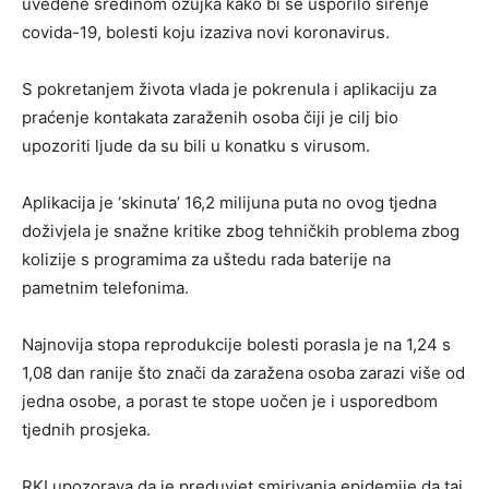
uvedene sredinom ožujka kako bi se usporilo širenje
covida-19, bolesti koju izaziva novi koronavirus.
S pokretanjem života vlada je pokrenula i aplikaciju za
praćenje kontakata zaraženih osoba čiji je cilj bio
upozoriti ljude da su bili u konatku s virusom.
Aplikacija je ‘skinuta’ 16,2 milijuna puta no ovog tjedna
doživjela je snažne kritike zbog tehničkih problema zbog
kolizije s programima za uštedu rada baterije na
pametnim telefonima.
Najnovija stopa reprodukcije bolesti porasla je na 1,24 s
1,08 dan ranije što znači da zaražena osoba zarazi više od
jedna osobe, a porast te stope uočen je i usporedbom
tjednih prosjeka.
RKI upozorava da je preduvjet smirivanja epidemije da taj