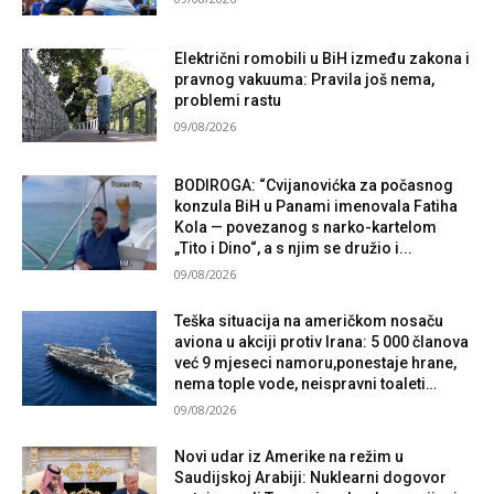
Električni romobili u BiH između zakona i
pravnog vakuuma: Pravila još nema,
problemi rastu
09/08/2026
BODIROGA: “Cvijanovićka za počasnog
konzula BiH u Panami imenovala Fatiha
Kola — povezanog s narko-kartelom
„Tito i Dino“, a s njim se družio i...
09/08/2026
Teška situacija na američkom nosaču
aviona u akciji protiv Irana: 5 000 članova
već 9 mjeseci namoru,ponestaje hrane,
nema tople vode, neispravni toaleti…
09/08/2026
Novi udar iz Amerike na režim u
Saudijskoj Arabiji: Nuklearni dogovor