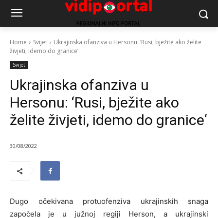
Home
Svijet
Ukrajinska ofanziva u Hersonu: ‘Rusi, bježite ako želite
živjeti, idemo do granice‘
Svijet
Ukrajinska ofanziva u
Hersonu: ‘Rusi, bježite ako
želite živjeti, idemo do granice‘
30/08/2022
Dugo očekivana protuofenziva ukrajinskih snaga
započela je u južnoj regiji Herson, a ukrajinski