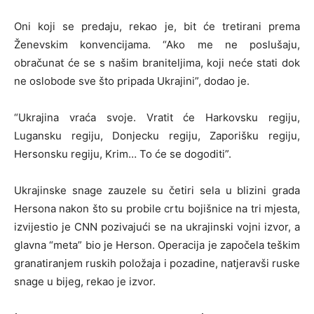
Oni koji se predaju, rekao je, bit će tretirani prema
Ženevskim konvencijama. “Ako me ne poslušaju,
obračunat će se s našim braniteljima, koji neće stati dok
ne oslobode sve što pripada Ukrajini”, dodao je.
“Ukrajina vraća svoje. Vratit će Harkovsku regiju,
Lugansku regiju, Donjecku regiju, Zaporišku regiju,
Hersonsku regiju, Krim… To će se dogoditi”.
Ukrajinske snage zauzele su četiri sela u blizini grada
Hersona nakon što su probile crtu bojišnice na tri mjesta,
izvijestio je CNN pozivajući se na ukrajinski vojni izvor, a
glavna “meta” bio je Herson. Operacija je započela teškim
granatiranjem ruskih položaja i pozadine, natjeravši ruske
snage u bijeg, rekao je izvor.