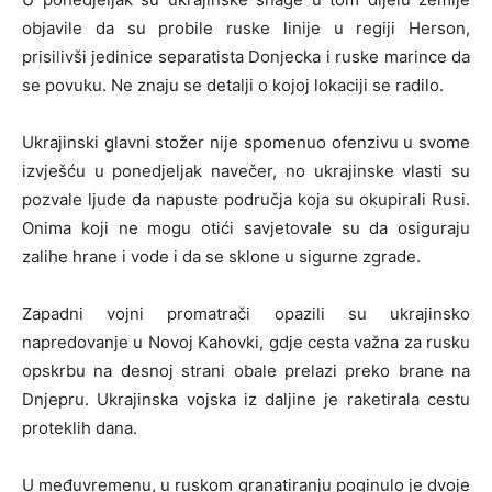
objavile da su probile ruske linije u regiji Herson,
prisilivši jedinice separatista Donjecka i ruske marince da
se povuku. Ne znaju se detalji o kojoj lokaciji se radilo.
Ukrajinski glavni stožer nije spomenuo ofenzivu u svome
izvješću u ponedjeljak navečer, no ukrajinske vlasti su
pozvale ljude da napuste područja koja su okupirali Rusi.
Onima koji ne mogu otići savjetovale su da osiguraju
zalihe hrane i vode i da se sklone u sigurne zgrade.
Zapadni vojni promatrači opazili su ukrajinsko
napredovanje u Novoj Kahovki, gdje cesta važna za rusku
opskrbu na desnoj strani obale prelazi preko brane na
Dnjepru. Ukrajinska vojska iz daljine je raketirala cestu
proteklih dana.
U međuvremenu, u ruskom granatiranju poginulo je dvoje