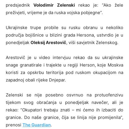
predsjednik
Volodimir Zelenski
rekao je: “Ako žele
preživjeti, vrijeme je da ruska vojska pobjegne”.
Ukrajinske trupe probile su rusku obranu u nekoliko
područja bojišnice u blizini grada Hersona, ustvrdio je u
ponedjeljak
Oleksij Arestovič
, viši savjetnik Zelenskog.
Arestovič je u video intervjuu rekao da su ukrajinske
snage granatirale i trajekte u regiji Herson, koje Moskva
koristi za opskrbu teritorija pod ruskom okupacijom na
zapadnoj obali rijeke Dnjepar.
Zelenski se nije posebno osvrnuo na protuofenzivu
tijekom svog obraćanja u ponedjeljak navečer, ali je
rekao: “Okupatori trebaju znati – mi ćemo ih izbaciti do
granice. Do naše granice, čija se linija nije promijenila”,
prenosi
The Guardian
.