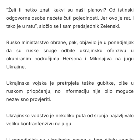
“Želi li netko znati kakvi su naši planovi? Od istinski
odgovorne osobe nećete čuti pojedinosti. Jer ovo je rat. I
tako je u ratu”, složio se i sam predsjednik Zelenski.
Rusko ministarstvo obrane, pak, objavilo je u ponedjeljak
da su ruske snage odbile ukrajinsku ofenzivu u
okupiranim područjima Hersona i Mikolajiva na jugu
Ukrajine.
Ukrajinska vojska je pretrpjela teške gubitke, piše u
ruskom priopćenju, no informaciju nije bilo moguće
nezavisno provjeriti.
Ukrajinsko vodstvo je nekoliko puta od srpnja najavljivalo
veliku kontraofenzivu na jugu.
U ponedjeljak su ukrajinske snage u tom dijelu zemlje