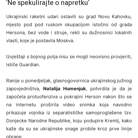
‘Ne spekulirajte o napretku‘
Ukrajinski raketni udari ostavili su grad Novu Kahovku,
mjesto pod pod ruskom okupacijom istočno od grada
Hersona, bez vode i struje, rekli su dužnosnici lokalnih
vlasti, koje je postavila Moskva.
Izvještaji s bojnog polja nisu se mogli neovisno provjeriti,
ističe Guardian.
Ranije u ponedjeljak, glasnogovornica ukrajinskog južnog
zapovjedništva,
Natalija Humenjuk
, potvrdila je da je
započela protuofenziva u pokrajini Herson nakon što se
na internetu proširila video snimka koja navodno
prikazuje vojnika iz separatističke samoproglašene tzv.
Donjecke Narodne Republike, koju podupire Kremlj, kako
kaže da su se ukrajinske snage probile kroz prve linije
obrane.