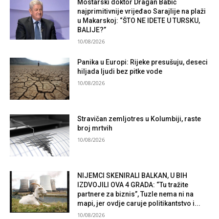
Mostarski doktor Dragan Babić
najprimitivnije vrijeđao Sarajlije na plaži
u Makarskoj: “ŠTO NE IDETE U TURSKU,
BALIJE?”
10/08/2026
Panika u Europi: Rijeke presušuju, deseci
hiljada ljudi bez pitke vode
10/08/2026
Stravičan zemljotres u Kolumbiji, raste
broj mrtvih
10/08/2026
NIJEMCI SKENIRALI BALKAN, U BIH
IZDVOJILI OVA 4 GRADA: “Tu tražite
partnere za biznis”, Tuzle nema ni na
mapi, jer ovdje caruje politikantstvo i...
10/08/2026