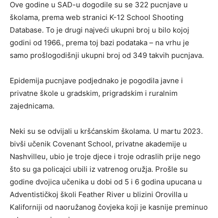
Ove godine u SAD-u dogodile su se 322 pucnjave u
školama, prema web stranici K-12 School Shooting
Database. To je drugi najveći ukupni broj u bilo kojoj
godini od 1966., prema toj bazi podataka – na vrhu je
samo prošlogodišnji ukupni broj od 349 takvih pucnjava.
Epidemija pucnjave podjednako je pogodila javne i
privatne škole u gradskim, prigradskim i ruralnim
zajednicama.
Neki su se odvijali u kršćanskim školama. U martu 2023.
bivši učenik Covenant School, privatne akademije u
Nashvilleu, ubio je troje djece i troje odraslih prije nego
što su ga policajci ubili iz vatrenog oružja. Prošle su
godine dvojica učenika u dobi od 5 i 6 godina upucana u
Adventističkoj školi Feather River u blizini Orovilla u
Kaliforniji od naoružanog čovjeka koji je kasnije preminuo