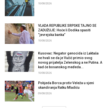
10/08/2026
VLADA REPUBLIKE SRPSKE TAJNO SE
ZADUŽUJE: Hoće li Dodika spasiti
“jevrejska banka”
10/08/2026
Kusovac: Negator genocida iz Laktaša
ne hvali se da je Vučić primio svog
novog prijatelja Zelenskog a ne Putina. A
kad će bosanskog međeda...
10/08/2026
Pobjeda Borca protiv Veleža u sjeni
skandiranja Ratku Mladiću
09/08/2026