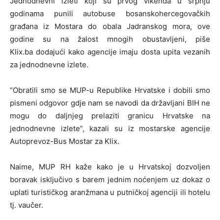
Jednodnevni izleti koji su prvog vikenda u srpnju
godinama punili autobuse bosanskohercegovačkih
građana iz Mostara do obala Jadranskog mora, ove
godine su na žalost mnogih obustavljeni, piše
Klix.ba dodajući kako agencije imaju dosta upita vezanih
za jednodnevne izlete.
“Obratili smo se MUP-u Republike Hrvatske i dobili smo
pismeni odgovor gdje nam se navodi da državljani BIH ne
mogu do daljnjeg prelaziti granicu Hrvatske na
jednodnevne izlete”, kazali su iz mostarske agencije
Autoprevoz-Bus Mostar za Klix.
Naime, MUP RH kaže kako je u Hrvatskoj dozvoljen
boravak isključivo s barem jednim noćenjem uz dokaz o
uplati turističkog aranžmana u putničkoj agenciji ili hotelu
tj. vaučer.