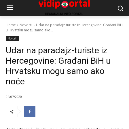
Home
Novosti
Udar na paradajz-turiste iz Hercegovine: Građani BiH
u Hrvatsku mogu samo ako...
Novosti
Udar na paradajz-turiste iz
Hercegovine: Građani BiH u
Hrvatsku mogu samo ako
noće
04/07/2020