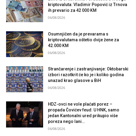
kriptovaluta: Vladimir Popović iz Trnova
ih prevario za 42 000 KM
06/08/2026
Osumnjičen da je prevarama s
kriptovalutama oštetio dvije žene za
42.000 KM
06/08/2026
Strančarenje i zastranjivanje: Oktobarski
izbori razotkrit će ko je i koliko godina
unazad krao glasove u BiH
06/08/2026
HDZ-ovci ne vole plaćati porez –
propada Čovićev feud: U HNK, samo
jedan Kantonalni ured prikupio više
poreza nego lani…
06/08/2026