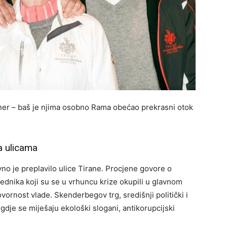
ner – baš je njima osobno Rama obećao prekrasni otok
a ulicama
vno je preplavilo ulice Tirane. Procjene govore o
jednika koji su se u vrhuncu krize okupili u glavnom
ovornost vlade. Skenderbegov trg, središnji politički i
 gdje se miješaju ekološki slogani, antikorupcijski