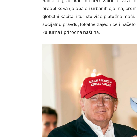
Rama se gradi kao “modernizator” države: for
preoblikovanje obale i urbanih cjelina, promo
globalni kapital i turiste više platežne moći
socijalnu pravdu, lokalne zajednice i načel
kulturna i prirodna baština.