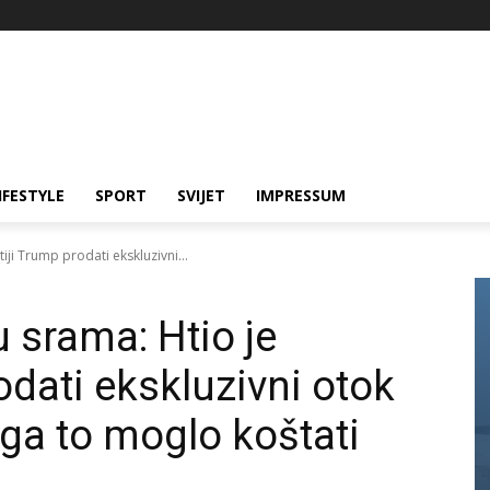
IFESTYLE
SPORT
SVIJET
IMPRESSUM
iji Trump prodati ekskluzivni...
 srama: Htio je
odati ekskluzivni otok
i ga to moglo koštati