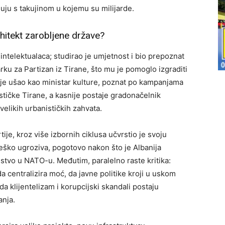
ljuju s takujinom u kojemu su milijarde.
rhitekt zarobljene države?
 intelektualaca; studirao je umjetnost i bio prepoznat
šarku za Partizan iz Tirane, što mu je pomoglo izgraditi
 je ušao kao ministar kulture, poznat po kampanjama
lističke Tirane, a kasnije postaje gradonačelnik
velikih urbanističkih zahvata.
rtije, kroz više izbornih ciklusa učvrstio je svoju
 teško ugroziva, pogotovo nakon što je Albanija
stvo u NATO-u. Međutim, paralelno raste kritika:
da centralizira moć, da javne politike kroji u uskom
 da klijentelizam i korupcijski skandali postaju
anja.