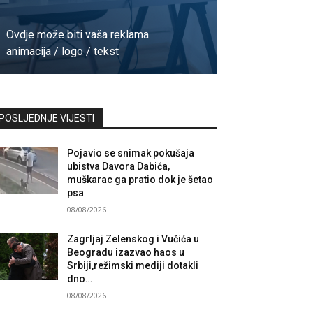
Ovdje može biti vaša reklama.
animacija / logo / tekst
Kontaktirajte nas
POSLJEDNJE VIJESTI
Pojavio se snimak pokušaja
ubistva Davora Dabića,
muškarac ga pratio dok je šetao
psa
08/08/2026
Zagrljaj Zelenskog i Vučića u
Beogradu izazvao haos u
Srbiji,režimski mediji dotakli
dno…
08/08/2026