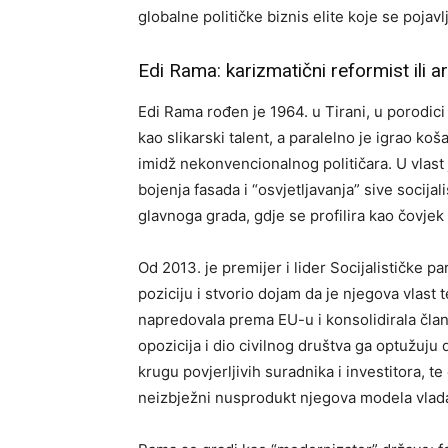
globalne političke biznis elite koje se pojav
Edi Rama: karizmatični reformist ili a
Edi Rama rođen je 1964. u Tirani, u porodici
kao slikarski talent, a paralelno je igrao ko
imidž nekonvencionalnog političara. U vlast
bojenja fasada i “osvjetljavanja” sive socija
glavnoga grada, gdje se profilira kao čovjek 
Od 2013. je premijer i lider Socijalističke pa
poziciju i stvorio dojam da je njegova vlast
napredovala prema EU-u i konsolidirala član
opozicija i dio civilnog društva ga optužuju 
krugu povjerljivih suradnika i investitora, te
neizbježni nusprodukt njegova modela vlad