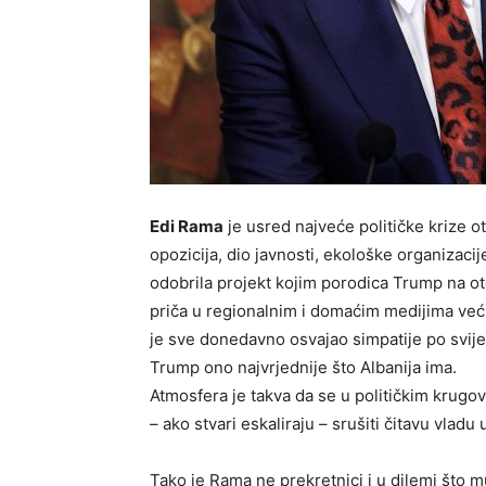
Edi Rama
je usred najveće političke krize o
opozicija, dio javnosti, ekološke organizacij
odobrila projekt kojim porodica Trump na oto
priča u regionalnim i domaćim medijima ve
je sve donedavno osvajao simpatije po svije
Trump ono najvrjednije što Albanija ima.
Atmosfera je takva da se u političkim krugov
– ako stvari eskaliraju – srušiti čitavu vladu
Tako je Rama ne prekretnici i u dilemi što m