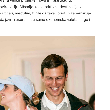
sira velike projekte, novu infrastrukturu,
vira viziju Albanije kao atraktivne destinacije za
. Kritičari, međutim, tvrde da takav pristup zanemaruje
o da javni resursi nisu samo ekonomska valuta, nego i