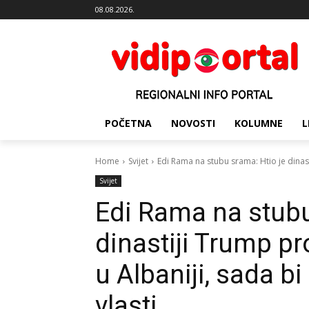
08.08.2026.
POČETNA
NOVOSTI
KOLUMNE
L
Home
Svijet
Edi Rama na stubu srama: Htio je dinast
Svijet
Edi Rama na stubu
dinastiji Trump pr
u Albaniji, sada b
vlasti…