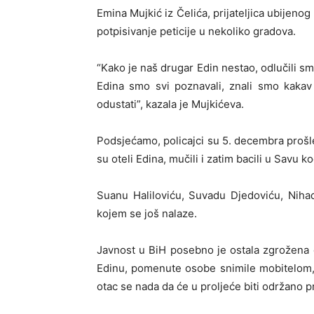
Emina Mujkić iz Čelića, prijateljica ubijenog
potpisivanje peticije u nekoliko gradova.
“Kako je naš drugar Edin nestao, odlučili s
Edina smo svi poznavali, znali smo kakav 
odustati”, kazala je Mujkićeva.
Podsjećamo, policajci su 5. decembra proš
su oteli Edina, mučili i zatim bacili u Savu 
Suanu Haliloviću, Suvadu Djedoviću, Niha
kojem se još nalaze.
Javnost u BiH posebno je ostala zgrožena č
Edinu, pomenute osobe snimile mobitelom,
otac se nada da će u proljeće biti održano p