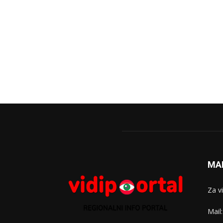
MA
Za v
Mail