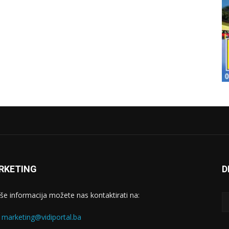
RKETING
D
iše informacija možete nas kontaktirati na:
:
marketing@vidiportal.ba