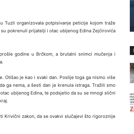
 Tuzli organizovala potpisivanje peticije kojom traže
su pokrenuli prijatelji i otac ubijenog Edina Zejćirovića
prošle godine u Brčkom, a brutalni snimci mučenja i
a.
e. Otišao je kao i svaki dan. Poslije toga ga nismo više
n da ga nema, a šesti dan je krenula istraga. Tražili smo
, otac ubijenog Edina, te podsjetio da su se mnogi slični
kraj.
iti Krivični zakon, da se ovakvi slučajevi što rigoroznije