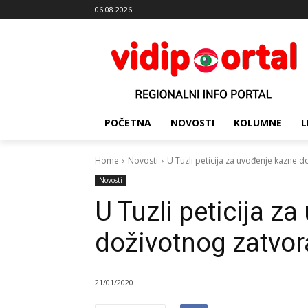
06.08.2026.
POČETNA
NOVOSTI
KOLUMNE
L
Home
Novosti
U Tuzli peticija za uvođenje kazne 
Novosti
U Tuzli peticija z
doživotnog zatvor
21/01/2020