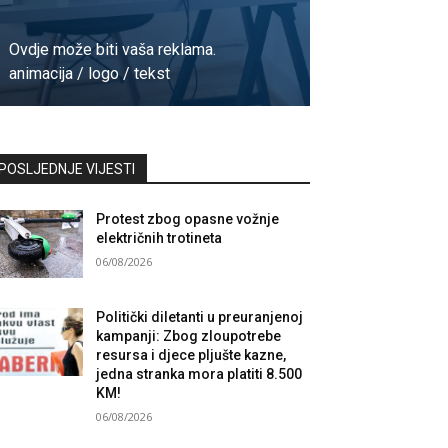
Ovdje može biti vaša reklama.
animacija / logo / tekst
Kontaktirajte nas
POSLJEDNJE VIJESTI
Protest zbog opasne vožnje
električnih trotineta
06/08/2026
Politički diletanti u preuranjenoj
kampanji: Zbog zloupotrebe
resursa i djece pljušte kazne,
jedna stranka mora platiti 8.500
KM!
06/08/2026