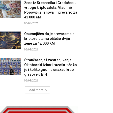
Žene iz Srebrenika i Gradačca u
vrtlogu kriptovaluta: Vladimir
Popović iz Trnova ih prevario za
42 000 KM
06/08/2026
Osumnjičen da je prevarama s
kriptovalutama oštetio dvije
žene za 42.000 KM
06/08/2026
Strančarenje i zastranjivanje:
Oktobarski izbori razotkrit će ko
je i koliko godina unazad krao
glasove u BiH
06/08/2026
Load more