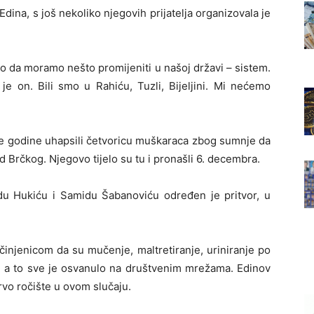
 Edina, s još nekoliko njegovih prijatelja organizovala je
mo da moramo nešto promijeniti u našoj državi – sistem.
je on. Bili smo u Rahiću, Tuzli, Bijeljini. Mi nećemo
le godine uhapsili četvoricu muškaraca zbog sumnje da
kod Brčkog. Njegovo tijelo su tu i pronašli 6. decembra.
du Hukiću i Samidu Šabanoviću određen je pritvor, u
injenicom da su mučenje, maltretiranje, uriniranje po
 a to sve je osvanulo na društvenim mrežama. Edinov
rvo ročište u ovom slučaju.