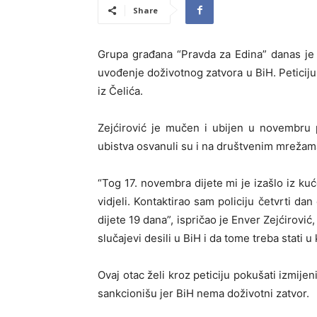
Share
Grupa građana “Pravda za Edina” danas je u
uvođenje doživotnog zatvora u BiH. Peticiju 
iz Čelića.
Zejćirović je mučen i ubijen u novembru 
ubistva osvanuli su i na društvenim mrežam
“Tog 17. novembra dijete mi je izašlo iz kuć
vidjeli. Kontaktirao sam policiju četvrti da
dijete 19 dana”, ispričao je Enver Zejćirović
slučajevi desili u BiH i da tome treba stati u 
Ovaj otac želi kroz peticiju pokušati izmijen
sankcionišu jer BiH nema doživotni zatvor.