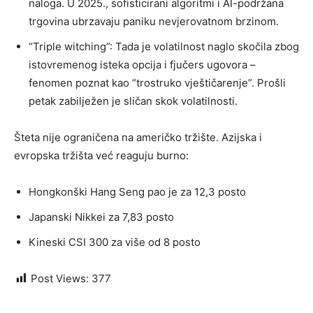
naloga. U 2025., sofisticirani algoritmi i AI-podržana
trgovina ubrzavaju paniku nevjerovatnom brzinom.
“Triple witching”: Tada je volatilnost naglo skočila zbog
istovremenog isteka opcija i fjučers ugovora –
fenomen poznat kao “trostruko vještičarenje”. Prošli
petak zabilježen je sličan skok volatilnosti.
Šteta nije ograničena na američko tržište. Azijska i
evropska tržišta već reaguju burno:
Hongkonški Hang Seng pao je za 12,3 posto
Japanski Nikkei za 7,83 posto
Kineski CSI 300 za više od 8 posto
Post Views:
377