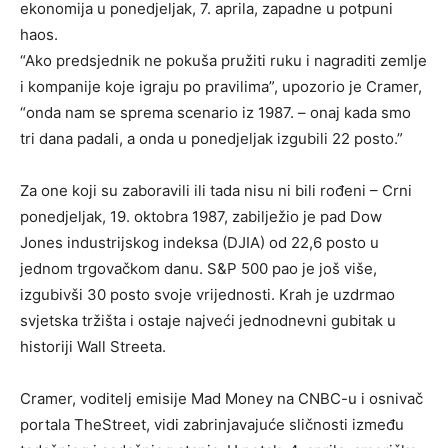
ekonomija u ponedjeljak, 7. aprila, zapadne u potpuni
haos.
“Ako predsjednik ne pokuša pružiti ruku i nagraditi zemlje
i kompanije koje igraju po pravilima”, upozorio je Cramer,
“onda nam se sprema scenario iz 1987. – onaj kada smo
tri dana padali, a onda u ponedjeljak izgubili 22 posto.”
Za one koji su zaboravili ili tada nisu ni bili rođeni – Crni
ponedjeljak, 19. oktobra 1987, zabilježio je pad Dow
Jones industrijskog indeksa (DJIA) od 22,6 posto u
jednom trgovačkom danu. S&P 500 pao je još više,
izgubivši 30 posto svoje vrijednosti. Krah je uzdrmao
svjetska tržišta i ostaje najveći jednodnevni gubitak u
historiji Wall Streeta.
Cramer, voditelj emisije Mad Money na CNBC-u i osnivač
portala TheStreet, vidi zabrinjavajuće sličnosti između