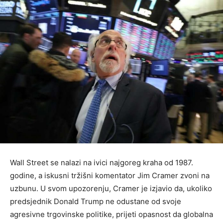
Wall Street se nalazi na ivici najgoreg kraha od 1987.
godine, a iskusni tržišni komentator Jim Cramer zvoni na
uzbunu. U svom upozorenju, Cramer je izjavio da, ukoliko
predsjednik Donald Trump ne odustane od svoje
agresivne trgovinske politike, prijeti opasnost da globalna