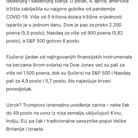
tadašnjeg i sadašnjeg stanja. U petak, 4. aprila, američka
tržišta zabilježila su najgore gubitke od pandemije
COVID-19. Više od 5 triliona dolara tržišne vrijednosti
isparilo je u jednom danu. Dow je pao za preko 2.200
poena (5,5 posto), Nasdaq za više od 900 poena (5,82
posto), a S&P 500 gotovo 6 posto.
Fjučersi (jedan od najtrgovanijih finansijskih instrumenata
na berzama širom svijeta) na Dow Jones već su pali za
više od 1.500 poena, dok su fjučersi na S&P 500 i Nasdaq
pali za 4,9 posto i 5,7 posto, što najavljuje krvavi
ponedjeljak.
Uzrok? Trumpovo iznenadno uvođenje carina – neke čak
do 49 posto na uvoz iz niza zemalja, uključujući Kinu,
Indiju, EU, pa čak i tradicionalne saveznike poput Velike
Britanije i Izraela.