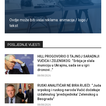
Ovdje može biti vaša reklama. animacija / logo /
tekst
Kontaktirajte nas
POSLJEDNJE VIJESTI
HILL PROGOVORIO O TAJNOJ SARADNJI
VUČIĆA I ZELENSKOG: “Srbija je slala
municiju u Ukrajinu, sada se u igri
dronovi…”
08/08/2026
RUSKI ANALITIČAR NE BIRA RIJEČI: “Juda
srpskog i ruskog naroda Vučić dočekuje
izdahnulog ‘predsjednika’ Zelenskog u
Beogradu”
08/08/2026