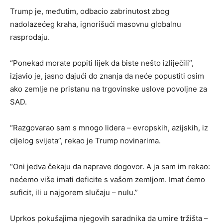
Trump je, međutim, odbacio zabrinutost zbog
nadolazećeg kraha, ignorišući masovnu globalnu
rasprodaju.
“Ponekad morate popiti lijek da biste nešto izliječili”,
izjavio je, jasno dajući do znanja da neće popustiti osim
ako zemlje ne pristanu na trgovinske uslove povoljne za
SAD.
“Razgovarao sam s mnogo lidera – evropskih, azijskih, iz
cijelog svijeta”, rekao je Trump novinarima.
“Oni jedva čekaju da naprave dogovor. A ja sam im rekao:
nećemo više imati deficite s vašom zemljom. Imat ćemo
suficit, ili u najgorem slučaju – nulu.”
Uprkos pokušajima njegovih saradnika da umire tržišta –