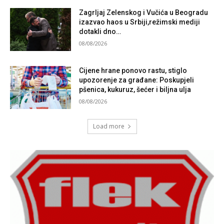
Zagrljaj Zelenskog i Vučića u Beogradu
izazvao haos u Srbiji,režimski mediji
dotakli dno…
08/08/2026
Cijene hrane ponovo rastu, stiglo
upozorenje za građane: Poskupjeli
pšenica, kukuruz, šećer i biljna ulja
08/08/2026
Load more