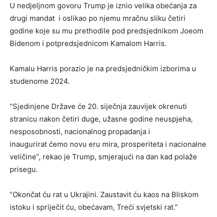
U nedjeljnom govoru Trump je iznio velika obećanja za
drugi mandat i oslikao po njemu mračnu sliku četiri
godine koje su mu prethodile pod predsjednikom Joeom
Bidenom i potpredsjednicom Kamalom Harris.
Kamalu Harris porazio je na predsjedničkim izborima u
studenome 2024.
“Sjedinjene Države će 20. siječnja zauvijek okrenuti
stranicu nakon četiri duge, užasne godine neuspjeha,
nesposobnosti, nacionalnog propadanja i
inaugurirat ćemo novu eru mira, prosperiteta i nacionalne
veličine”, rekao je Trump, smjerajući na dan kad polaže
prisegu.
“Okončat ću rat u Ukrajini. Zaustavit ću kaos na Bliskom
istoku i spriječit ću, obećavam, Treći svjetski rat.”