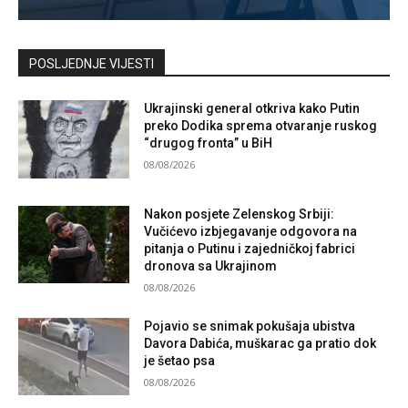
Kontaktirajte nas
POSLJEDNJE VIJESTI
Ukrajinski general otkriva kako Putin
preko Dodika sprema otvaranje ruskog
“drugog fronta” u BiH
08/08/2026
Nakon posjete Zelenskog Srbiji:
Vučićevo izbjegavanje odgovora na
pitanja o Putinu i zajedničkoj fabrici
dronova sa Ukrajinom
08/08/2026
Pojavio se snimak pokušaja ubistva
Davora Dabića, muškarac ga pratio dok
je šetao psa
08/08/2026