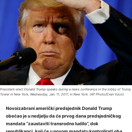
President-elect Donald Trump speaks during a news conference in the lobby of Trump
Tower in New York, Wednesday, Jan. 11, 2017, in New York. (AP Photo/Evan Vucci)
Novoizabrani američki predsjednik Donald Trump
obećao je u nedjelju da će prvog dana predsjedničkog
mandata “zaustaviti transrodno ludilo”, dok
republikanci, koji će u novom mandatu kontrolirati oba