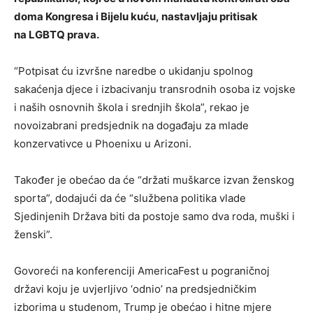
doma Kongresa i Bijelu kuću, nastavljaju pritisak
na LGBTQ prava.
“Potpisat ću izvršne naredbe o ukidanju spolnog
sakaćenja djece i izbacivanju transrodnih osoba iz vojske
i naših osnovnih škola i srednjih škola”, rekao je
novoizabrani predsjednik na događaju za mlade
konzervativce u Phoenixu u Arizoni.
Također je obećao da će “držati muškarce izvan ženskog
sporta”, dodajući da će “službena politika vlade
Sjedinjenih Država biti da postoje samo dva roda, muški i
ženski”.
Govoreći na konferenciji AmericaFest u pograničnoj
državi koju je uvjerljivo ‘odnio’ na predsjedničkim
izborima u studenom, Trump je obećao i hitne mjere