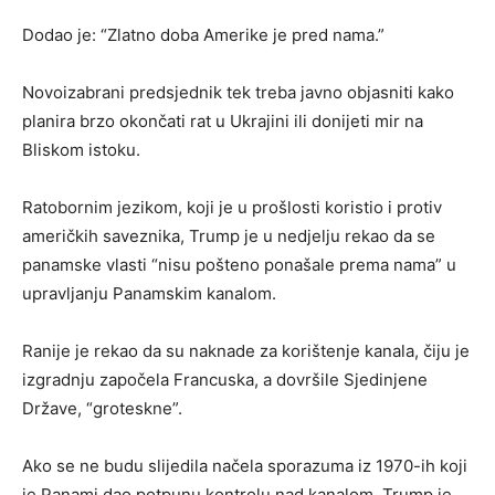
Dodao je: “Zlatno doba Amerike je pred nama.”
Novoizabrani predsjednik tek treba javno objasniti kako
planira brzo okončati rat u Ukrajini ili donijeti mir na
Bliskom istoku.
Ratobornim jezikom, koji je u prošlosti koristio i protiv
američkih saveznika, Trump je u nedjelju rekao da se
panamske vlasti “nisu pošteno ponašale prema nama” u
upravljanju Panamskim kanalom.
Ranije je rekao da su naknade za korištenje kanala, čiju je
izgradnju započela Francuska, a dovršile Sjedinjene
Države, “groteskne”.
Ako se ne budu slijedila načela sporazuma iz 1970-ih koji
je Panami dao potpunu kontrolu nad kanalom, Trump je