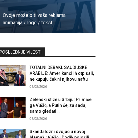
Ovdje može biti vaša reklama.
animacija / logo / tekst
Kontaktirajte nas
POSLJEDNJE VIJESTI
TOTALNI DEBAKL SAUDIJSKE
ARABIJE: Amerikanci ih otpisali,
ne kupuju čak ni njihovu naftu
06/08/2026
Zelenski stiže u Srbiju: Primiće
ga Vučić, a Putin će, za sada,
samo gledati…
06/08/2026
Skandalozni dvojac u novoj
blamaži: Vučić i Dodik položili