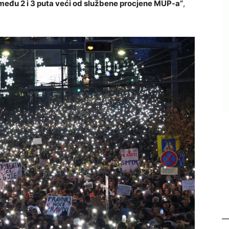
između 2 i 3 puta veći od službene procjene MUP-a”
,