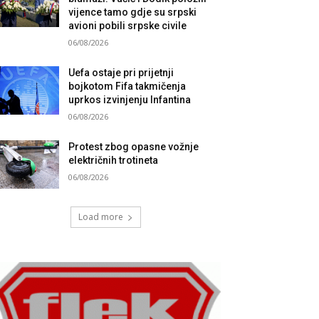
vijence tamo gdje su srpski
avioni pobili srpske civile
06/08/2026
Uefa ostaje pri prijetnji
bojkotom Fifa takmičenja
uprkos izvinjenju Infantina
06/08/2026
Protest zbog opasne vožnje
električnih trotineta
06/08/2026
Load more