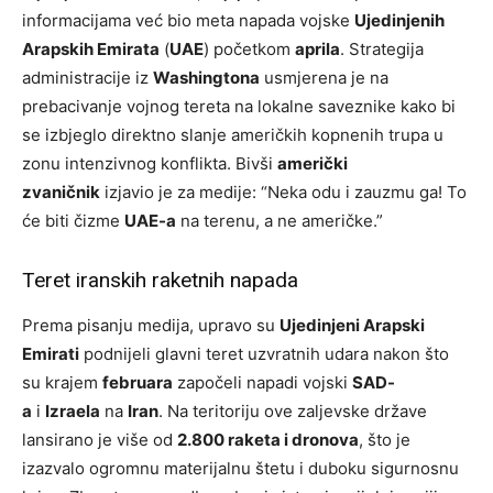
informacijama već bio meta napada vojske
Ujedinjenih
Arapskih Emirata
(
UAE
) početkom
aprila
. Strategija
administracije iz
Washingtona
usmjerena je na
prebacivanje vojnog tereta na lokalne saveznike kako bi
se izbjeglo direktno slanje američkih kopnenih trupa u
zonu intenzivnog konflikta. Bivši
američki
zvaničnik
izjavio je za medije: “Neka odu i zauzmu ga! To
će biti čizme
UAE-a
na terenu, a ne američke.”
Teret iranskih raketnih napada
Prema pisanju medija, upravo su
Ujedinjeni Arapski
Emirati
podnijeli glavni teret uzvratnih udara nakon što
su krajem
februara
započeli napadi vojski
SAD-
a
i
Izraela
na
Iran
. Na teritoriju ove zaljevske države
lansirano je više od
2.800 raketa i dronova
, što je
izazvalo ogromnu materijalnu štetu i duboku sigurnosnu