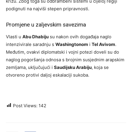
krizu. Zbog toga su odbrambeni sistemi u cijeloj regiji
podignuti na najviši stepen pripravnosti.
Promjene u zaljevskim savezima
Vlasti u
Abu Dhabiju
su nakon ovih događaja naglo
intenzivirale saradnju s
Washingtonom
i
Tel Avivom
.
Međutim, ovakvi diplomatski i vojni potezi doveli su do
naglog pogoršanja odnosa s brojnim susjednim arapskim
zemljama, uključujući i
Saudijsku Arabiju
, koja se
otvoreno protivi daljoj eskalaciji sukoba.
Post Views:
142