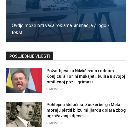
Ovdje može biti vaša reklama. animacija / logo /
tekst
Kontaktirajte nas
POSLJEDNJE VIJESTI
Požar bjesni u Nikšićevom rodnom
Konjicu, ali on ni mukajet… kulira u svojoj
omiljenoj pozi i grimasi
07/08/2026
Pohlepna štetočina: Zuckerberg i Meta
moraju platiti blizu milijardu dolara zbog
ugrožavanja djece
07/08/2026