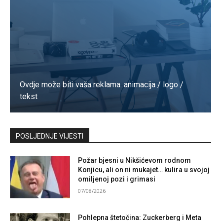
Ovdje može biti vaša reklama. animacija / logo /
tekst
Kontaktirajte nas
POSLJEDNJE VIJESTI
Požar bjesni u Nikšićevom rodnom
Konjicu, ali on ni mukajet… kulira u svojoj
omiljenoj pozi i grimasi
07/08/2026
Pohlepna štetočina: Zuckerberg i Meta