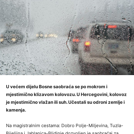
U većem dijelu Bosne saobraća se po mokrom i
mjestimično klizavom kolovozu. U Hercegovini, kolovoz
je mjestimično vlažan ili suh. Učestali su odroni zemlje i
kamenja.
Na magistralnim cestama: Dobro Polje-Miljevina, Tuzla-
Bijeljina i Jablanica-Blidinje dozvoljen je saobraćaj za