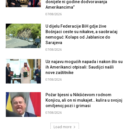
donijele ni godine dodvoravanja
Amerikancima”
07/08/2026
U dijelu Federacije BiH gdje žive
Bošnjaci ceste su nikakve, a saobraćaj
nemoguć: Kolaps od Jablanice do
Sarajeva
07/08/2026
Uz najavu mogućih napada i nakon što su
ih Amerikanci otpisali: Saudijci našli
nove zaštitnike
07/08/2026
Požar bjesni u Nikšićevom rodnom
Konjicu, ali on ni mukajet… kulira u svojoj
omiljenoj pozi i grimasi
07/08/2026
Load more