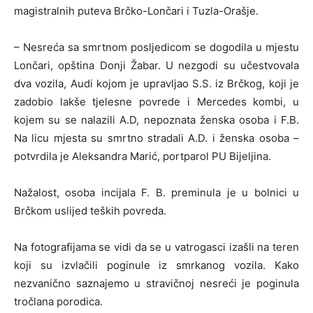
magistralnih puteva Brčko-Lončari i Tuzla-Orašje.
– Nesreća sa smrtnom posljedicom se dogodila u mjestu
Lončari, opština Donji Žabar. U nezgodi su učestvovala
dva vozila, Audi kojom je upravljao S.S. iz Brčkog, koji je
zadobio lakše tjelesne povrede i Mercedes kombi, u
kojem su se nalazili A.D, nepoznata ženska osoba i F.B.
Na licu mjesta su smrtno stradali A.D. i ženska osoba –
potvrdila je Aleksandra Marić, portparol PU Bijeljina.
Nažalost, osoba incijala F. B. preminula je u bolnici u
Brčkom uslijed teških povreda.
Na fotografijama se vidi da se u vatrogasci izašli na teren
koji su izvlačili poginule iz smrkanog vozila. Kako
nezvanično saznajemo u stravičnoj nesreći je poginula
tročlana porodica.