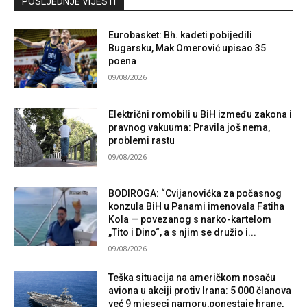
POSLJEDNJE VIJESTI
Eurobasket: Bh. kadeti pobijedili
Bugarsku, Mak Omerović upisao 35
poena
09/08/2026
Električni romobili u BiH između zakona i
pravnog vakuuma: Pravila još nema,
problemi rastu
09/08/2026
BODIROGA: “Cvijanovićka za počasnog
konzula BiH u Panami imenovala Fatiha
Kola — povezanog s narko-kartelom
„Tito i Dino“, a s njim se družio i...
09/08/2026
Teška situacija na američkom nosaču
aviona u akciji protiv Irana: 5 000 članova
već 9 mjeseci namoru,ponestaje hrane,