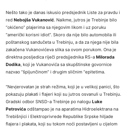
Nešto tako je danas iskusio predsjednik Liste za pravdu i
red
Nebojša Vukanović
. Naikme, jutros je Trebinje bilo
“okićeno” plajerima sa njegovim likom i uz poruku
“američki korisni idiot”. Skoro da nije bilo automobila ili
poštanskog sandučeta u Trebinju, a da za njega nije bila
zakačena Vukanovićeva slika sa ovom porukom. Ona je
direktna posljedica riječi predsjjednika RS-a
Milorada
Dodika
, koji je Vukanovića sa skupštinske govornice
nazvao “špijunčinom” i drugim sličnim “epitetima.
“Nevjerovatan je strah režima, koji je u velikoj panici, što
pokazuju plakati i flajeri koji su jutros osvanuli u Trebinju.
Gradski odbor SNSD-a Trebinje po nalogu
Luke
Petrovića
odštampao je na aparatima Hidroelektrana na
Trebišnjici i Elektroprivrede Republike Srpske hiljade
flajera i plakata, koji su tokom noći postavljeni u cijelom