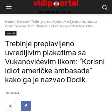
Home
Novosti
Trebinje preplavljeno uvredljivim plakatima sa
Vukanovićevim likom: "Korisni idiot američke ambasade" kako...
Novosti
Trebinje preplavljeno
uvredljivim plakatima sa
Vukanovićevim likom: “Korisni
idiot američke ambasade”
kako ga je nazvao Dodik
30/03/2024