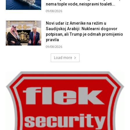
nema tople vode, neispravni toaleti…
09/08/2026
Novi udar iz Amerike na režim u
Saudijskoj Arabiji: Nuklearni dogovor
potpisan, ali Trump je odmah promijenio
pravila
09/08/2026
Load more