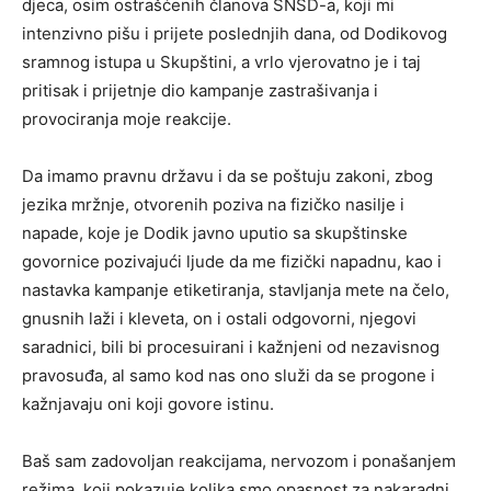
djeca, osim ostrašćenih članova SNSD-a, koji mi
intenzivno pišu i prijete poslednjih dana, od Dodikovog
sramnog istupa u Skupštini, a vrlo vjerovatno je i taj
pritisak i prijetnje dio kampanje zastrašivanja i
provociranja moje reakcije.
Da imamo pravnu državu i da se poštuju zakoni, zbog
jezika mržnje, otvorenih poziva na fizičko nasilje i
napade, koje je Dodik javno uputio sa skupštinske
govornice pozivajući ljude da me fizički napadnu, kao i
nastavka kampanje etiketiranja, stavljanja mete na čelo,
gnusnih laži i kleveta, on i ostali odgovorni, njegovi
saradnici, bili bi procesuirani i kažnjeni od nezavisnog
pravosuđa, al samo kod nas ono služi da se progone i
kažnjavaju oni koji govore istinu.
Baš sam zadovoljan reakcijama, nervozom i ponašanjem
režima, koji pokazuje kolika smo opasnost za nakaradni