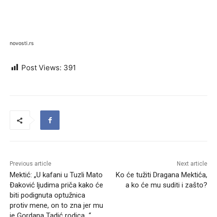
novosti.rs
Post Views:
391
Previous article
Next article
Mektić: „U kafani u Tuzli Mato
Ko će tužiti Dragana Mektića,
Đaković ljudima priča kako će
a ko će mu suditi i zašto?
biti podignuta optužnica
protiv mene, on to zna jer mu
je Gordana Tadić rodica…“