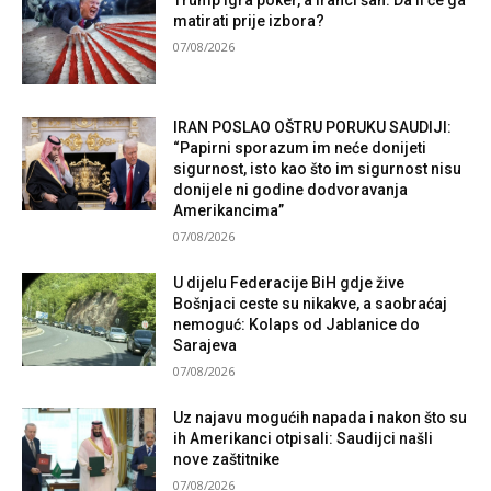
Trump igra poker, a Iranci šah: Da li će ga
matirati prije izbora?
07/08/2026
IRAN POSLAO OŠTRU PORUKU SAUDIJI:
“Papirni sporazum im neće donijeti
sigurnost, isto kao što im sigurnost nisu
donijele ni godine dodvoravanja
Amerikancima”
07/08/2026
U dijelu Federacije BiH gdje žive
Bošnjaci ceste su nikakve, a saobraćaj
nemoguć: Kolaps od Jablanice do
Sarajeva
07/08/2026
Uz najavu mogućih napada i nakon što su
ih Amerikanci otpisali: Saudijci našli
nove zaštitnike
07/08/2026