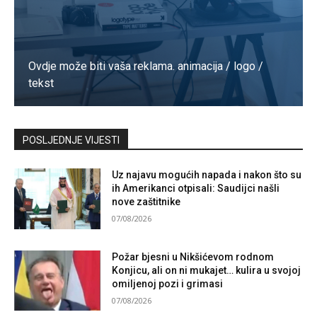
Ovdje može biti vaša reklama. animacija / logo /
tekst
Kontaktirajte nas
POSLJEDNJE VIJESTI
Uz najavu mogućih napada i nakon što su
ih Amerikanci otpisali: Saudijci našli
nove zaštitnike
07/08/2026
Požar bjesni u Nikšićevom rodnom
Konjicu, ali on ni mukajet… kulira u svojoj
omiljenoj pozi i grimasi
07/08/2026