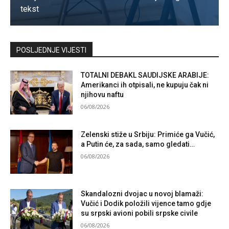
tekst
Kontaktirajte nas
POSLJEDNJE VIJESTI
TOTALNI DEBAKL SAUDIJSKE ARABIJE:
Amerikanci ih otpisali, ne kupuju čak ni
njihovu naftu
06/08/2026
Zelenski stiže u Srbiju: Primiće ga Vučić,
a Putin će, za sada, samo gledati…
06/08/2026
Skandalozni dvojac u novoj blamaži:
Vučić i Dodik položili vijence tamo gdje
su srpski avioni pobili srpske civile
06/08/2026