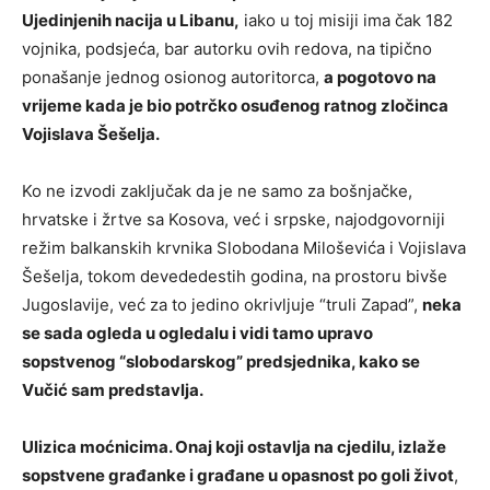
Ujedinjenih nacija u Libanu,
iako u toj misiji ima čak 182
vojnika, podsjeća, bar autorku ovih redova, na tipično
ponašanje jednog osionog autoritorca,
a pogotovo na
vrijeme kada je bio potrčko osuđenog ratnog zločinca
Vojislava Šešelja.
Ko ne izvodi zaključak da je ne samo za bošnjačke,
hrvatske i žrtve sa Kosova, već i srpske, najodgovorniji
režim balkanskih krvnika Slobodana Miloševića i Vojislava
Šešelja, tokom devededestih godina, na prostoru bivše
Jugoslavije, već za to jedino okrivljuje “truli Zapad”,
neka
se sada ogleda u ogledalu i vidi tamo upravo
sopstvenog “slobodarskog” predsjednika, kako se
Vučić sam predstavlja.
Ulizica moćnicima. Onaj koji ostavlja na cjedilu, izlaže
sopstvene građanke i građane u opasnost po goli život
,