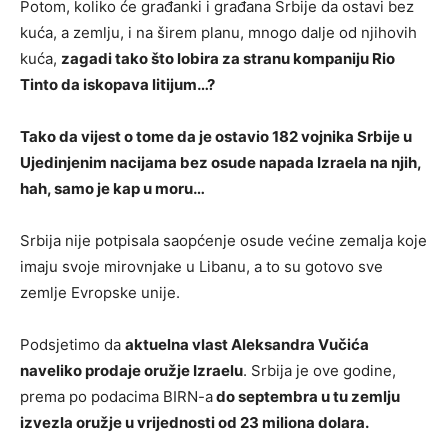
Potom, koliko će građanki i građana Srbije da ostavi bez
kuća, a zemlju, i na širem planu, mnogo dalje od njihovih
kuća,
zagadi tako što lobira za stranu kompaniju Rio
Tinto da iskopava litijum…?
Tako da vijest o tome da je ostavio 182 vojnika Srbije u
Ujedinjenim nacijama bez osude napada Izraela na njih,
hah, samo je kap u moru…
Srbija nije potpisala saopćenje osude većine zemalja koje
imaju svoje mirovnjake u Libanu, a to su gotovo sve
zemlje Evropske unije.
Podsjetimo da
aktuelna vlast Aleksandra Vučića
naveliko prodaje oružje Izraelu
. Srbija je ove godine,
prema po podacima BIRN-a
do septembra u tu zemlju
izvezla oružje u vrijednosti od 23 miliona dolara.