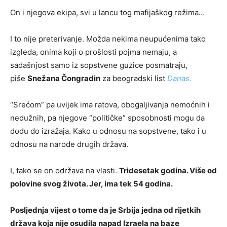
On i njegova ekipa, svi u lancu tog mafijaškog režima…
I to nije preterivanje. Možda nekima neupućenima tako
izgleda, onima koji o prošlosti pojma nemaju, a
sadašnjost samo iz sopstvene guzice posmatraju,
piše
Snežana Čongradin
za beogradski list
Danas.
“Srećom” pa uvijek ima ratova, obogaljivanja nemoćnih i
nedužnih, pa njegove “političke” sposobnosti mogu da
dođu do izražaja. Kako u odnosu na sopstvene, tako i u
odnosu na narode drugih država.
I, tako se on održava na vlasti.
Tridesetak godina. Više od
polovine svog života. Jer, ima tek 54 godina.
Posljednja vijest o tome da je Srbija jedna od rijetkih
država koja nije osudila napad Izraela na baze