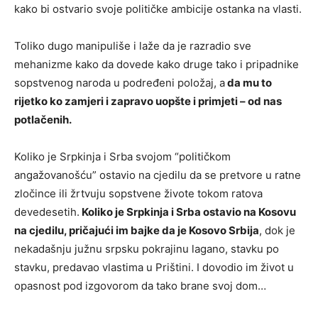
kako bi ostvario svoje političke ambicije ostanka na vlasti.
Toliko dugo manipuliše i laže da je razradio sve
mehanizme kako da dovede kako druge tako i pripadnike
sopstvenog naroda u podređeni položaj, a
da mu to
rijetko ko zamjeri i zapravo uopšte i primjeti – od nas
potlačenih.
Koliko je Srpkinja i Srba svojom “političkom
angažovanošću” ostavio na cjedilu da se pretvore u ratne
zločince ili žrtvuju sopstvene živote tokom ratova
devedesetih.
Koliko je Srpkinja i Srba ostavio na Kosovu
na cjedilu, pričajući im bajke da je Kosovo Srbija
, dok je
nekadašnju južnu srpsku pokrajinu lagano, stavku po
stavku, predavao vlastima u Prištini. I dovodio im život u
opasnost pod izgovorom da tako brane svoj dom…