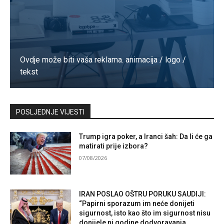
Ovdje može biti vaša reklama. animacija / logo /
tekst
Kontaktirajte nas
POSLJEDNJE VIJESTI
Trump igra poker, a Iranci šah: Da li će ga
matirati prije izbora?
07/08/2026
IRAN POSLAO OŠTRU PORUKU SAUDIJI:
“Papirni sporazum im neće donijeti
sigurnost, isto kao što im sigurnost nisu
donijele ni godine dodvoravanja