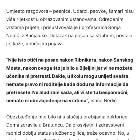
Umjesto razgovora – pesnice. Udarci, psovke, šamari nisu
više rijetkost u obrazovanim ustanovama. Određenim
vrstama prijetnji prisustvovala je i profesorica Sonja
Nedić iz Banjaluke. Odlazak na posao sa strahom, postala
je, kaže, uobičajna pojava.
“Nije isto otići na posao nakon Ribnikara, nakon Sanskog
Mosta, nakon ovoga što je bilo u Bijeljini jer vi ne možete
učenike ni pretresti. Dakle, u školu mogu unijeti svašta,
nemate pravo ni roditelje kada dođu na informacije da
pretresete. Ne aludiram sada, ali vi ste tu bespomoćni,
nemate ni obezbjeđenje na vratima”,
ističe Nedić.
Obezbjeđenje nije bilo ni u slučaju prebijanja doktorice
Doma zdravlja u Bratuncu. Da prosvjetni i zdravstveni
radnici dobiju status službenog lica, traže odavno. No, u