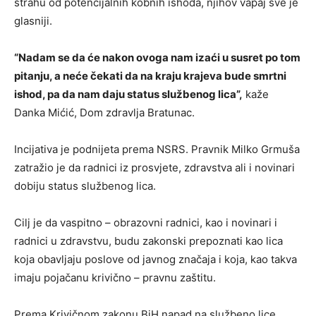
strahu od potencijalnih kobnih ishoda, njihov vapaj sve je
glasniji.
“Nadam se da će nakon ovoga nam izaći u susret po tom
pitanju, a neće čekati da na kraju krajeva bude smrtni
ishod, pa da nam daju status službenog lica”,
kaže
Danka Mićić, Dom zdravlja Bratunac.
Incijativa je podnijeta prema NSRS. Pravnik Milko Grmuša
zatražio je da radnici iz prosvjete, zdravstva ali i novinari
dobiju status službenog lica.
Cilj je da vaspitno – obrazovni radnici, kao i novinari i
radnici u zdravstvu, budu zakonski prepoznati kao lica
koja obavljaju poslove od javnog značaja i koja, kao takva
imaju pojačanu krivično – pravnu zaštitu.
Prema Krivičnom zakonu BiH napad na službeno lice