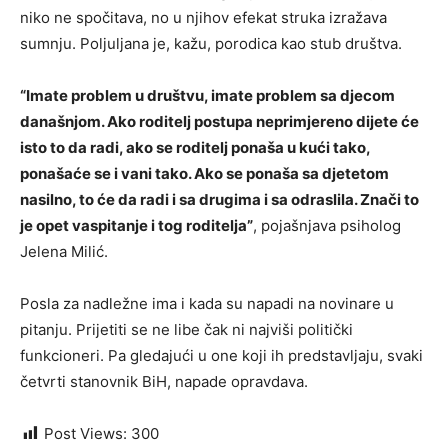
niko ne spočitava, no u njihov efekat struka izražava
sumnju. Poljuljana je, kažu, porodica kao stub društva.
“Imate problem u društvu, imate problem sa djecom
današnjom. Ako roditelj postupa neprimjereno dijete će
isto to da radi, ako se roditelj ponaša u kući tako,
ponašaće se i vani tako. Ako se ponaša sa djetetom
nasilno, to će da radi i sa drugima i sa odraslila. Znači to
je opet vaspitanje i tog roditelja”
, pojašnjava psiholog
Jelena Milić.
Posla za nadležne ima i kada su napadi na novinare u
pitanju. Prijetiti se ne libe čak ni najviši politički
funkcioneri. Pa gledajući u one koji ih predstavljaju, svaki
četvrti stanovnik BiH, napade opravdava.
Post Views:
300