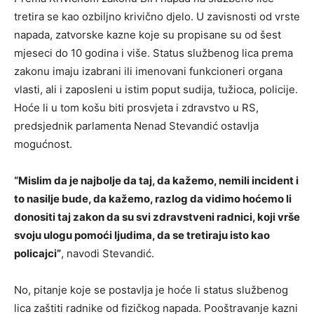
tretira se kao ozbiljno krivično djelo. U zavisnosti od vrste
napada, zatvorske kazne koje su propisane su od šest
mjeseci do 10 godina i više. Status službenog lica prema
zakonu imaju izabrani ili imenovani funkcioneri organa
vlasti, ali i zaposleni u istim poput sudija, tužioca, policije.
Hoće li u tom košu biti prosvjeta i zdravstvo u RS,
predsjednik parlamenta Nenad Stevandić ostavlja
mogućnost.
“Mislim da je najbolje da taj, da kažemo, nemili incident i
to nasilje bude, da kažemo, razlog da vidimo hoćemo li
donositi taj zakon da su svi zdravstveni radnici, koji vrše
svoju ulogu pomoći ljudima, da se tretiraju isto kao
policajci”
, navodi Stevandić.
No, pitanje koje se postavlja je hoće li status službenog
lica zaštiti radnike od fizičkog napada. Pooštravanje kazni