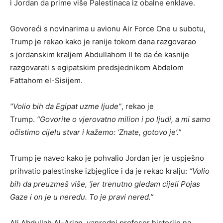
i Jordan da prime više Palestinaca iz obalne enklave.
Govoreći s novinarima u avionu Air Force One u subotu,
Trump je rekao kako je ranije tokom dana razgovarao
s jordanskim kraljem Abdullahom II te da će kasnije
razgovarati s egipatskim predsjednikom Abdelom
Fattahom el-Sisijem.
“Volio bih da Egipat uzme ljude”
, rekao je
Trump.
“Govorite o vjerovatno milion i po ljudi, a mi samo
očistimo cijelu stvar i kažemo: ‘Znate, gotovo je’.”
Trump je naveo kako je pohvalio Jordan jer je uspješno
prihvatio palestinske izbjeglice i da je rekao kralju:
“Volio
bih da preuzmeš više, ‘jer trenutno gledam cijeli Pojas
Gaze i on je u neredu. To je pravi nered.”
Ali Abdullah Al-Arian, vanredni profesor historije na