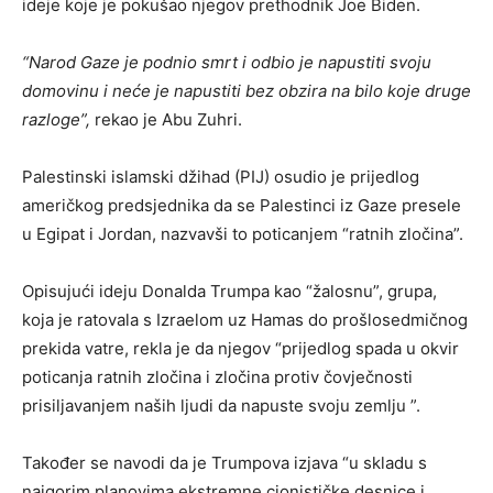
ideje koje je pokušao njegov prethodnik Joe Biden.
“Narod Gaze je podnio smrt i odbio je napustiti svoju
domovinu i neće je napustiti bez obzira na bilo koje druge
razloge”,
rekao je Abu Zuhri.
Palestinski islamski džihad (PIJ) osudio je prijedlog
američkog predsjednika da se Palestinci iz Gaze presele
u Egipat i Jordan, nazvavši to poticanjem “ratnih zločina”.
Opisujući ideju Donalda Trumpa kao “žalosnu”, grupa,
koja je ratovala s Izraelom uz Hamas do prošlosedmičnog
prekida vatre, rekla je da njegov “prijedlog spada u okvir
poticanja ratnih zločina i zločina protiv čovječnosti
prisiljavanjem naših ljudi da napuste svoju zemlju ”.
Također se navodi da je Trumpova izjava “u skladu s
najgorim planovima ekstremne cionističke desnice i