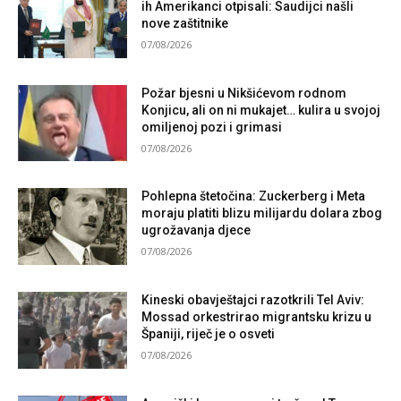
ih Amerikanci otpisali: Saudijci našli
nove zaštitnike
07/08/2026
Požar bjesni u Nikšićevom rodnom
Konjicu, ali on ni mukajet… kulira u svojoj
omiljenoj pozi i grimasi
07/08/2026
Pohlepna štetočina: Zuckerberg i Meta
moraju platiti blizu milijardu dolara zbog
ugrožavanja djece
07/08/2026
Kineski obavještajci razotkrili Tel Aviv:
Mossad orkestrirao migrantsku krizu u
Španiji, riječ je o osveti
07/08/2026