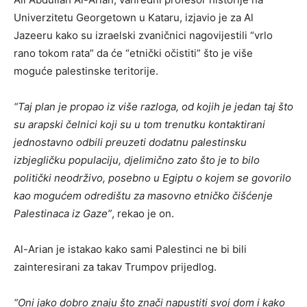
Univerzitetu Georgetown u Kataru, izjavio je za Al
Jazeeru kako su izraelski zvaničnici nagovijestili “vrlo
rano tokom rata” da će “etnički očistiti” što je više
moguće palestinske teritorije.
“Taj plan je propao iz više razloga, od kojih je jedan taj što
su arapski čelnici koji su u tom trenutku kontaktirani
jednostavno odbili preuzeti dodatnu palestinsku
izbjegličku populaciju, djelimično zato što je to bilo
politički neodrživo, posebno u Egiptu o kojem se govorilo
kao mogućem odredištu za masovno etničko čišćenje
Palestinaca iz Gaze”
, rekao je on.
Al-Arian je istakao kako sami Palestinci ne bi bili
zainteresirani za takav Trumpov prijedlog.
“Oni jako dobro znaju što znači napustiti svoj dom i kako