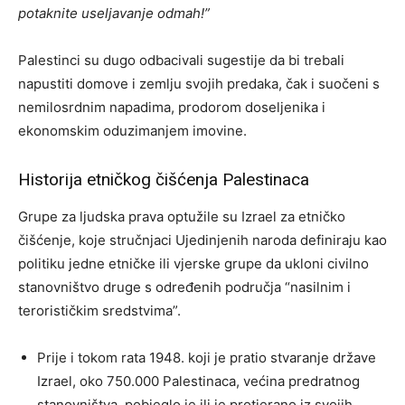
potaknite useljavanje odmah!”
Palestinci su dugo odbacivali sugestije da bi trebali
napustiti domove i zemlju svojih predaka, čak i suočeni s
nemilosrdnim napadima, prodorom doseljenika i
ekonomskim oduzimanjem imovine.
Historija etničkog čišćenja Palestinaca
Grupe za ljudska prava optužile su Izrael za etničko
čišćenje, koje stručnjaci Ujedinjenih naroda definiraju kao
politiku jedne etničke ili vjerske grupe da ukloni civilno
stanovništvo druge s određenih područja “nasilnim i
terorističkim sredstvima”.
Prije i tokom rata 1948. koji je pratio stvaranje države
Izrael, oko 750.000 Palestinaca, većina predratnog
stanovništva, pobjeglo je ili je protjerano iz svojih