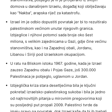
domova u današnjem Izraelu, događaj koji obilježavaju
kao “Nakba”, arapska riječ za katastrofu.
Izrael im je odbio dopustiti povratak jer bi to rezultiralo
palestinskom većinom unutar njegovih granica.
Izbjeglice i njihovi potomci sada broje oko šest
miliona, s velikim zajednicama u Gazi, gdje čine većinu
stanovništva, kao i na Zapadnoj obali, Jordanu,
Libanou i Siriji pod izraelskom okupacijom.
U ratu na Bliskom istoku 1967. godine, kada je Izrael
zauzeo Zapadnu obalu i Pojas Gaze, još 300.000
Palestinaca je pobjeglo, uglavnom u Jordan.
Izbjeglička kriza stara desetljećima bila je ključni
pokretač izraelsko-palestinskog sukoba i bila je jedno
od najtrnovitijih pitanja u mirovnim pregovorima koji
su posljednji put propali 2009. Palestinci tvrde da
imaju pravo na povratak, dok Izrael kaže da bi ih trebali