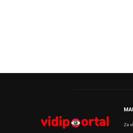
MA
Za v