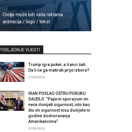
Ovdje može biti vaša reklama.
animacija / logo / tekst
Kontaktirajte nas
POSLJEDNJE VIJESTI
Trump igra poker, a Iranci šah:
Da li će ga matirati prije izbora?
07/08/2026
IRAN POSLAO OŠTRU PORUKU
SAUDIJI: “Papirni sporazum im
neće donijeti sigurnost, isto kao
što im sigurnost nisu donijele ni
godine dodvoravanja
Amerikancima”
07/08/2026