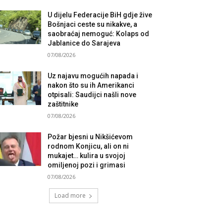
U dijelu Federacije BiH gdje žive
Bošnjaci ceste su nikakve, a
saobraćaj nemoguć: Kolaps od
Jablanice do Sarajeva
07/08/2026
Uz najavu mogućih napada i
nakon što su ih Amerikanci
otpisali: Saudijci našli nove
zaštitnike
07/08/2026
Požar bjesni u Nikšićevom
rodnom Konjicu, ali on ni
mukajet… kulira u svojoj
omiljenoj pozi i grimasi
07/08/2026
Load more