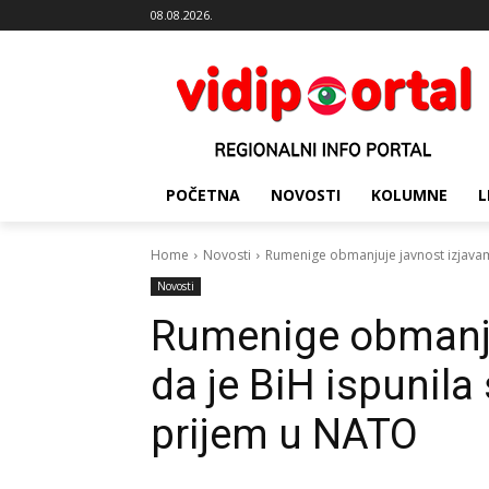
08.08.2026.
POČETNA
NOVOSTI
KOLUMNE
L
Home
Novosti
Rumenige obmanjuje javnost izjavama
Novosti
Rumenige obmanju
da je BiH ispunila
prijem u NATO