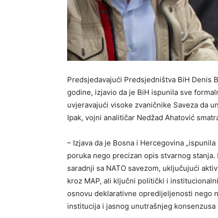
Predsjedavajući Predsjedništva BiH Denis B
godine, izjavio da je BiH ispunila sve form
uvjeravajući visoke zvaničnike Saveza da un
Ipak, vojni analitičar Nedžad Ahatović smatr
– Izjava da je Bosna i Hercegovina „ispunila
poruka nego precizan opis stvarnog stanja.
saradnji sa NATO savezom, uključujući akti
kroz MAP, ali ključni politički i institucion
osnovu deklarativne opredijeljenosti nego n
institucija i jasnog unutrašnjeg konsenzusa 