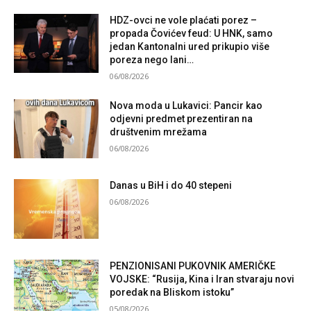
HDZ-ovci ne vole plaćati porez –
propada Čovićev feud: U HNK, samo
jedan Kantonalni ured prikupio više
poreza nego lani…
06/08/2026
Nova moda u Lukavici: Pancir kao
odjevni predmet prezentiran na
društvenim mrežama
06/08/2026
Danas u BiH i do 40 stepeni
06/08/2026
PENZIONISANI PUKOVNIK AMERIČKE
VOJSKE: “Rusija, Kina i Iran stvaraju novi
poredak na Bliskom istoku”
05/08/2026