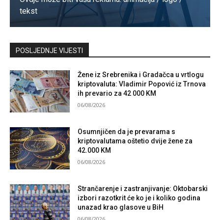
tekst
Kontaktirajte nas
POSLJEDNJE VIJESTI
Žene iz Srebrenika i Gradačca u vrtlogu
kriptovaluta: Vladimir Popović iz Trnova
ih prevario za 42 000 KM
06/08/2026
Osumnjičen da je prevarama s
kriptovalutama oštetio dvije žene za
42.000 KM
06/08/2026
Strančarenje i zastranjivanje: Oktobarski
izbori razotkrit će ko je i koliko godina
unazad krao glasove u BiH
06/08/2026