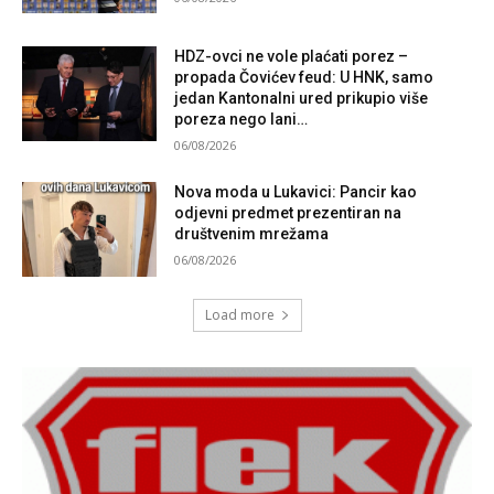
HDZ-ovci ne vole plaćati porez –
propada Čovićev feud: U HNK, samo
jedan Kantonalni ured prikupio više
poreza nego lani…
06/08/2026
Nova moda u Lukavici: Pancir kao
odjevni predmet prezentiran na
društvenim mrežama
06/08/2026
Load more