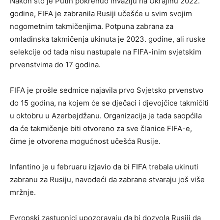
Nakon što je Putin pokrenuo invaziju na Ukrajinu 2022.
godine, FIFA je zabranila Rusiji učešće u svim svojim
nogometnim takmičenjima. Potpuna zabrana za
omladinska takmičenja ukinuta je 2023. godine, ali ruske
selekcije od tada nisu nastupale na FIFA-inim svjetskim
prvenstvima do 17 godina.
FIFA je prošle sedmice najavila prvo Svjetsko prvenstvo
do 15 godina, na kojem će se dječaci i djevojčice takmičiti
u oktobru u Azerbejdžanu. Organizacija je tada saopćila
da će takmičenje biti otvoreno za sve članice FIFA-e,
čime je otvorena mogućnost učešća Rusije.
Infantino je u februaru izjavio da bi FIFA trebala ukinuti
zabranu za Rusiju, navodeći da zabrane stvaraju još više
mržnje.
Evropski zastupnici upozoravaju da bi dozvola Rusiji da