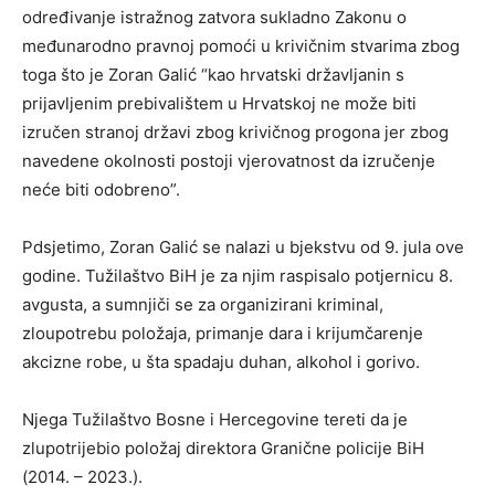
određivanje istražnog zatvora sukladno Zakonu o
međunarodno pravnoj pomoći u krivičnim stvarima zbog
toga što je Zoran Galić “kao hrvatski državljanin s
prijavljenim prebivalištem u Hrvatskoj ne može biti
izručen stranoj državi zbog krivičnog progona jer zbog
navedene okolnosti postoji vjerovatnost da izručenje
neće biti odobreno”.
Pdsjetimo, Zoran Galić se nalazi u bjekstvu od 9. jula ove
godine. Tužilaštvo BiH je za njim raspisalo potjernicu 8.
avgusta, a sumnjiči se za organizirani kriminal,
zloupotrebu položaja, primanje dara i krijumčarenje
akcizne robe, u šta spadaju duhan, alkohol i gorivo.
Njega Tužilaštvo Bosne i Hercegovine tereti da je
zlupotrijebio položaj direktora Granične policije BiH
(2014. – 2023.).