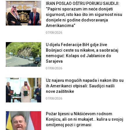
IRAN POSLAO OŠTRU PORUKU SAUDIJI:
“Papirni sporazum im neće donijeti
sigurnost, isto kao što im sigurnost nisu
donijele ni godine dodvoravanja
Amerikancima”
07/08/2026
U dijelu Federacije BiH gdje žive
Bošnjaci ceste su nikakve, a saobraćaj
nemoguć: Kolaps od Jablanice do
Sarajeva
07/08/2026
Uz najavu mogućih napada i nakon što su
ih Amerikanci otpisali: Saudijci našli
nove zaštitnike
07/08/2026
Požar bjesni u Nikšićevom rodnom
Konjicu, ali on ni mukajet… kulira u svojoj
omiljenoj pozi i grimasi