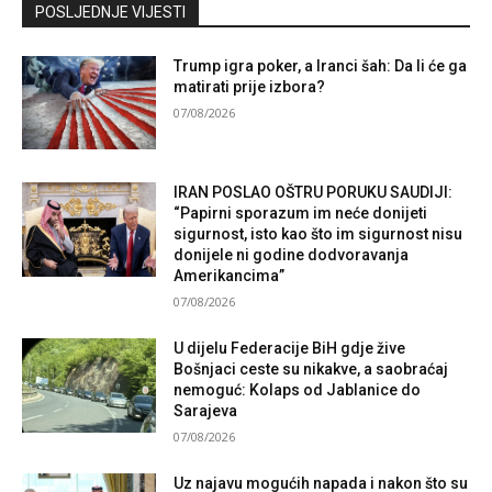
Kontaktirajte nas
POSLJEDNJE VIJESTI
Trump igra poker, a Iranci šah: Da li će ga
matirati prije izbora?
07/08/2026
IRAN POSLAO OŠTRU PORUKU SAUDIJI:
“Papirni sporazum im neće donijeti
sigurnost, isto kao što im sigurnost nisu
donijele ni godine dodvoravanja
Amerikancima”
07/08/2026
U dijelu Federacije BiH gdje žive
Bošnjaci ceste su nikakve, a saobraćaj
nemoguć: Kolaps od Jablanice do
Sarajeva
07/08/2026
Uz najavu mogućih napada i nakon što su