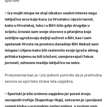
sportom.
– Iza mojih istupa ne stoji nikakav osobni interes nego
isključivo srce koje kuca za Hrvatsku i njezin narod,
kako u Hrvatskoj, tako i u BiH i bilo gdje drugdje u
svijetu. Iznosio sam svoje stavove o pitanjima koja
ozbiljno ugrožavaju daljnji suživot u BiH, kao i sam
opstanak Hrvata na prostoru današnje BiH. Nekad sam
istupao i ciljano kako bih rasteretio svoje igrače silnog
pritiska kojemu su bili izloženi, usmjeravajući fokus
javnosti, odnosno medija isključivo na sebe.
Prokomentarisao je i još jednom potvrdio da je prethodna
sezona sa sportske strane bila uspješna.
– Sportski je bilo iznimno uspješno jer pored dvaju
osvojenih trofeja (Superkup i Kup), ostvaren je i povijesni
uspjeh kluba u europskim natjecanjima, a svojom sam