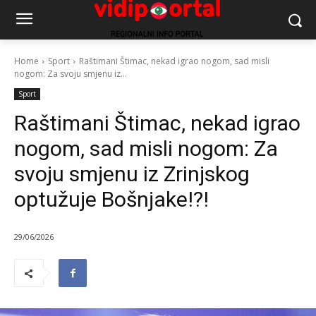
Home
Sport
Raštimani Štimac, nekad igrao nogom, sad misli
nogom: Za svoju smjenu iz...
Sport
Raštimani Štimac, nekad igrao
nogom, sad misli nogom: Za
svoju smjenu iz Zrinjskog
optužuje Bošnjake!?!
29/06/2026