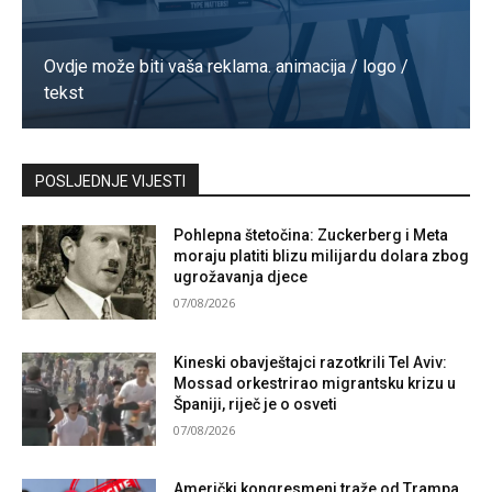
Ovdje može biti vaša reklama. animacija / logo /
tekst
Kontaktirajte nas
POSLJEDNJE VIJESTI
Pohlepna štetočina: Zuckerberg i Meta
moraju platiti blizu milijardu dolara zbog
ugrožavanja djece
07/08/2026
Kineski obavještajci razotkrili Tel Aviv:
Mossad orkestrirao migrantsku krizu u
Španiji, riječ je o osveti
07/08/2026
Američki kongresmeni traže od Trampa