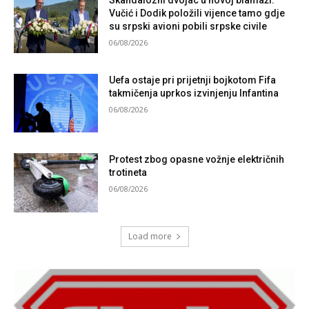
Skandalozni dvojac u novoj blamaži:
Vučić i Dodik položili vijence tamo gdje
su srpski avioni pobili srpske civile
06/08/2026
Uefa ostaje pri prijetnji bojkotom Fifa
takmičenja uprkos izvinjenju Infantina
06/08/2026
Protest zbog opasne vožnje električnih
trotineta
06/08/2026
Load more