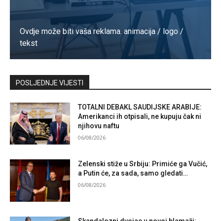
Ovdje može biti vaša reklama. animacija / logo /
tekst
Kontaktirajte nas
POSLJEDNJE VIJESTI
TOTALNI DEBAKL SAUDIJSKE ARABIJE:
Amerikanci ih otpisali, ne kupuju čak ni
njihovu naftu
06/08/2026
Zelenski stiže u Srbiju: Primiće ga Vučić,
a Putin će, za sada, samo gledati…
06/08/2026