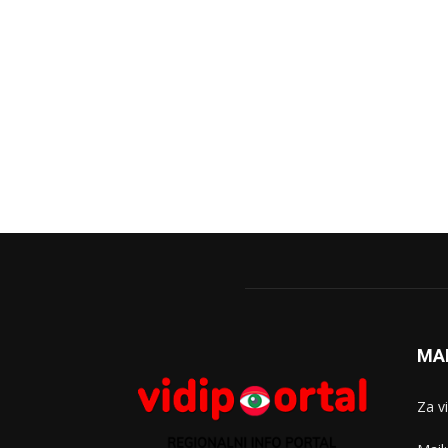
MA
Za v