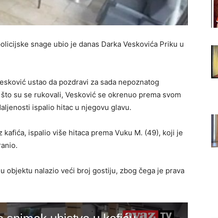
olicijske snage ubio je danas Darka Veskovića Priku u
Vesković ustao da pozdravi za sada nepoznatog
n što su se rukovali, Vesković se okrenuo prema svom
daljenosti ispalio hitac u njegovu glavu.
 kafića, ispalio više hitaca prema Vuku M. (49), koji je
ranio.
 objektu nalazio veći broj gostiju, zbog čega je prava