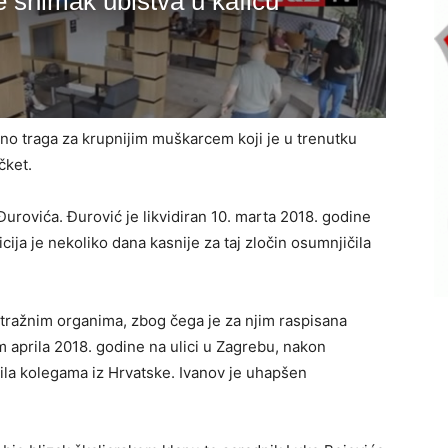
ivno traga za krupnijim muškarcem koji je u trenutku
čket.
Đurovića. Đurović je likvidiran 10. marta 2018. godine
ija je nekoliko dana kasnije za taj zločin osumnjičila
stražnim organima, zbog čega je za njim raspisana
 aprila 2018. godine na ulici u Zagrebu, nakon
avila kolegama iz Hrvatske. Ivanov je uhapšen