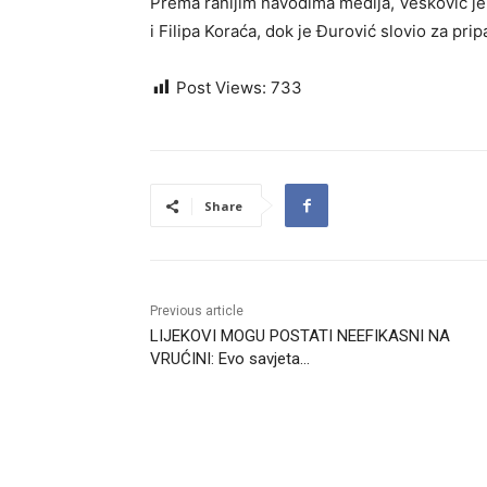
Prema ranijim navodima medija, Vesković je 
i Filipa Koraća, dok je Đurović slovio za pr
Post Views:
733
Share
Previous article
LIJEKOVI MOGU POSTATI NEEFIKASNI NA
VRUĆINI: Evo savjeta…