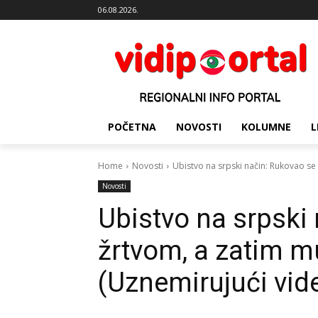
06.08.2026.
POČETNA
NOVOSTI
KOLUMNE
L
Home
Novosti
Ubistvo na srpski način: Rukovao se 
Novosti
Ubistvo na srpski
žrtvom, a zatim m
(Uznemirujući vid