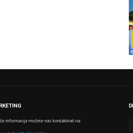
RKETING
D
iše informacija možete nas kontaktirati na: