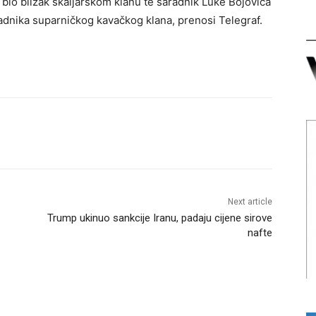
bio blizak škaljarskom klanu te saradnik Luke Bojovića
ipadnika suparničkog kavačkog klana, prenosi Telegraf.
Next article
Trump ukinuo sankcije Iranu, padaju cijene sirove
nafte