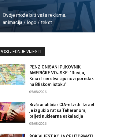
Ovdje može biti vaša reklama.
animacija / logo / tekst
Kontaktirajte nas
POSLJEDNJE VIJESTI
PENZIONISANI PUKOVNIK
AMERIČKE VOJSKE: “Rusija,
Kina i Iran stvaraju novi poredak
na Bliskom istoku”
05/08/2026
Bivši analitičar CIA-e tvrdi: Izrael
je izgubio rat sa Teheranom,
prijeti nuklearna eskalacija
05/08/2026
ŠOK VIJEST KOJA ĆE UZDRMATI