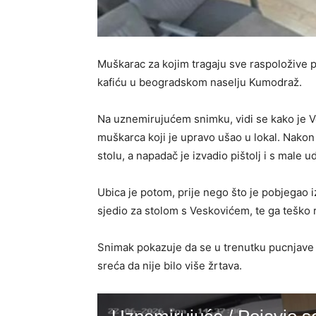
Muškarac za kojim tragaju sve raspoložive p
kafiću u beogradskom naselju Kumodraž.
Na uznemirujućem snimku, vidi se kako je 
muškarca koji je upravo ušao u lokal. Nako
stolu, a napadač je izvadio pištolj i s male u
Ubica je potom, prije nego što je pobjegao iz
sjedio za stolom s Veskovićem, te ga teško 
Snimak pokazuje da se u trenutku pucnjave u
sreća da nije bilo više žrtava.