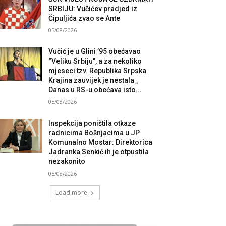
SRBIJU: Vučićev pradjed iz
Čipuljića zvao se Ante
05/08/2026
Vučić je u Glini ’95 obećavao
“Veliku Srbiju”, a za nekoliko
mjeseci tzv. Republika Srpska
Krajina zauvijek je nestala_
Danas u RS-u obećava isto...
05/08/2026
Inspekcija poništila otkaze
radnicima Bošnjacima u JP
Komunalno Mostar: Direktorica
Jadranka Senkić ih je otpustila
nezakonito
05/08/2026
Load more