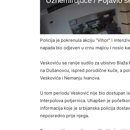
Policija je pokrenula akciju “Vihor” i intenz
napada bio odjeven u crnu majicu i nosio ka
Veskoviću se ranije sudilo za ubistvo Blaža 
na Dušanovcu, ispred porodične kuće, a polic
Veskovića i Nemanju Ivanova.
U tom periodu Vesković nije bio dostupan i
Interpolova potjernica. Uhapšen je početkom
informacija koje je srbijanska policija dost
neposredno prije njega.