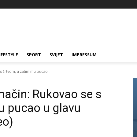
IFESTYLE
SPORT
SVIJET
IMPRESSUM
s žrtvom, a zatim mu pucao...
 način: Rukovao se s
u pucao u glavu
eo)