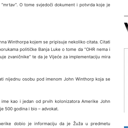
 “mrtav”. O tome svjedoči dokument i potvrda koje je
a Winthorpa kojem se pripisuje nekoliko citata. Citati
m porukama političke Banja Luke o tome da “OHR nema i
je zvaničnike” te da je Vijeće za implementaciju mira
ati nijednu osobu pod imenom John Winthorp koja se
o ime kao i jedan od prvih kolonizatora Amerike John
ije 500 godina i bio – advokat.
rike dobio je informaciju da je Žuža u predmetu