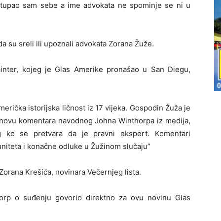
tupao sam sebe a ime advokata ne spominje se ni u
da su sreli ili upoznali advokata Zorana Žuže.
inter, kojeg je Glas Amerike pronašao u San Diegu,
erička istorijska ličnost iz 17 vijeka. Gospodin Žuža je
snovu komentara navodnog Johna Winthorpa iz medija,
ko se pretvara da je pravni ekspert. Komentari
niteta i konačne odluke u Žužinom slučaju”
 Zorana Krešića, novinara Večernjeg lista.
horp o suđenju govorio direktno za ovu novinu Glas