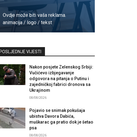
Ovdje može biti vaša reklama.
animacija / logo / tekst
Kontaktirajte nas
POSLJEDNJE VIJESTI
Nakon posjete Zelenskog Srbiji:
Vučićevo izbjegavanje
odgovora na pitanja o Putinu i
zajedničkoj fabrici dronova sa
Ukrajinom
08/08/2026
Pojavio se snimak pokušaja
ubistva Davora Dabića,
muškarac ga pratio dok je šetao
psa
08/08/2026