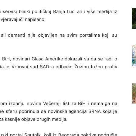
 servisi bliski političkoj Banja Luci ali i više medija iz
vjeravajući napisano.
li demanti nije objavljen na svim portalima koji su
i BiH, novinari Glasa Amerike dokazali su da se radi o
 da je Vrhovni sud SAD-a odbacio Žužinu tužbu protiv
nom izdanju novine Večernji list za BiH i nema ga na
line sferu pobrinula se novinska agencija SRNA koja je
 za kasnije objave drugih medija.
 ruski portal Sputnik, koji iz Beograda pokriva područje