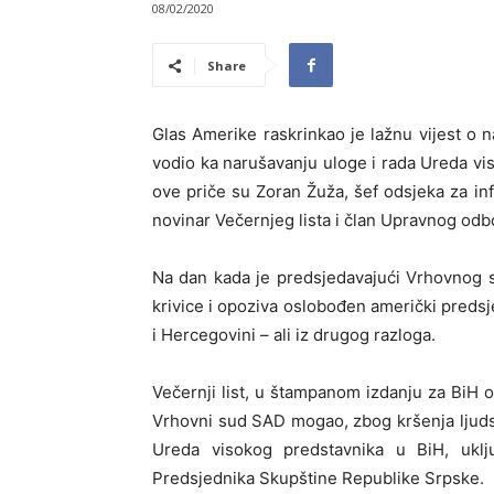
08/02/2020
Share
Glas Amerike raskrinkao je lažnu vijest 
vodio ka narušavanju uloge i rada Ureda vis
ove priče su Zoran Žuža, šef odsjeka za in
novinar Večernjeg lista i član Upravnog od
Na dan kada je predsjedavajući Vrhovnog 
krivice i opoziva oslobođen američki predsje
i Hercegovini – ali iz drugog razloga.
Večernji list, u štampanom izdanju za BiH o
Vrhovni sud SAD mogao, zbog kršenja ljudski
Ureda visokog predstavnika u BiH, uklj
Predsjednika Skupštine Republike Srpske.