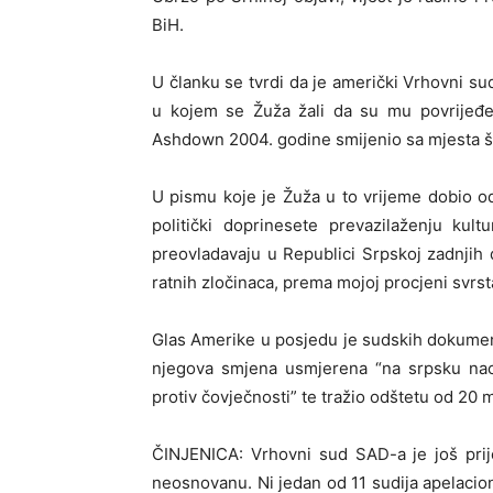
BiH.
U članku se tvrdi da je američki Vrhovni su
u kojem se Žuža žali da su mu povrijeđen
Ashdown 2004. godine smijenio sa mjesta š
U pismu koje je Žuža u to vrijeme dobio o
politički doprinesete prevazilaženju kultu
preovladavaju u Republici Srpskoj zadnji
ratnih zločinaca, prema mojoj procjeni svrs
Glas Amerike u posjedu je sudskih dokumenat
njegova smjena usmjerena “na srpsku naci
protiv čovječnosti” te tražio odštetu od 20 mi
ČINJENICA: Vrhovni sud SAD-a je još prij
neosnovanu. Ni jedan od 11 sudija apelacio