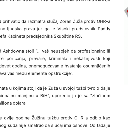
d prihvatio da razmatra slučaj Zoran Žuža protiv OHR-a
a ljudska prava jer ga je Visoki predstavnik Paddy
efa Kabineta predsjednika Skupštine RS.
d Ashdowna stoji “… vaš neuspjeh da profesionalno ili
re poricanja, prevare, kriminala i nekažnjivosti koji
h devet godina, onemogućavanje hvatanja osumnjičenih
tava vas među elemente opstrukcije”.
a u kojima stoji da je Žuža u svojoj tužbi tvrdio da je
onalnu manjinu u BiH”, uporedio ju je sa “zločinom
liona dolara.​
e dvije godine Žužinu tužbu protiv OHR-a odbio kao
nog suda nije smatrao da slučaj ima osnove. Od tada je