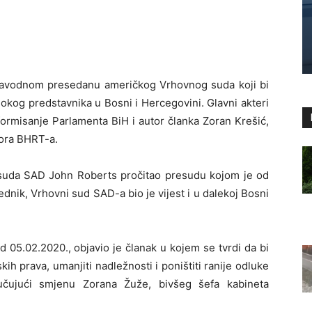
o navodnom presedanu američkog Vrhovnog suda koji bi
okog predstavnika u Bosni i Hercegovini. Glavni akteri
formisanje Parlamenta BiH i autor članka Zoran Krešić,
bora BHRT-a.
suda SAD John Roberts pročitao presudu kojom je od
dnik, Vrhovni sud SAD-a bio je vijest i u dalekoj Bosni
d 05.02.2020., objavio je članak u kojem se tvrdi da bi
h prava, umanjiti nadležnosti i poništiti ranije odluke
učujući smjenu Zorana Žuže, bivšeg šefa kabineta