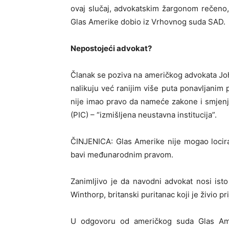
ovaj slučaj, advokatskim žargonom rečeno,
Glas Amerike dobio iz Vrhovnog suda SAD.
Nepostojeći advokat?
Članak se poziva na američkog advokata John
nalikuju već ranijim više puta ponavljani
nije imao pravo da nameće zakone i smjenju
(PIC) – “izmišljena neustavna institucija”.
ČINJENICA: Glas Amerike nije mogao locir
bavi međunarodnim pravom.
Zanimljivo je da navodni advokat nosi ist
Winthorp, britanski puritanac koji je živio pr
U odgovoru od američkog suda Glas Ame