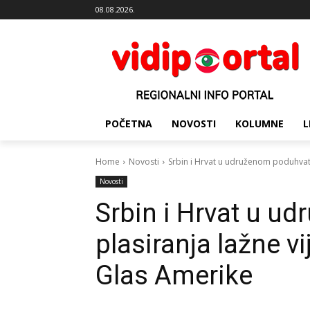
08.08.2026.
POČETNA
NOVOSTI
KOLUMNE
L
Home
Novosti
Srbin i Hrvat u udruženom poduhvatu p
Novosti
Srbin i Hrvat u u
plasiranja lažne vi
Glas Amerike