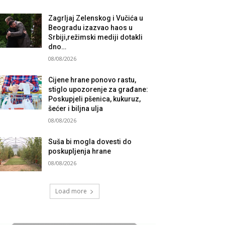
Zagrljaj Zelenskog i Vučića u
Beogradu izazvao haos u
Srbiji,režimski mediji dotakli
dno…
08/08/2026
Cijene hrane ponovo rastu,
stiglo upozorenje za građane:
Poskupjeli pšenica, kukuruz,
šećer i biljna ulja
08/08/2026
Suša bi mogla dovesti do
poskupljenja hrane
08/08/2026
Load more