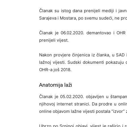
Članak su istog dana prenijeli mediji i javni
Sarajeva i Mostara, po svemu sudeći, ne pro
Članak je 06.02.2020. demantovao i OHR a
prenijeli vijest.
Nakon provjere činjenica iz članka, u SAD 
lažnoj vijesti. Sudski dokumenti pokazuju
OHR-a još 2018.
Anatomija laži
Članak je 05.02.2020. objavljen u štampa
njihovoj internet stranici. Da prodre u on
online objavom lažne vijesti postala “izvor”
Ubrzo po Srninoj objavi, vijest je raširio i