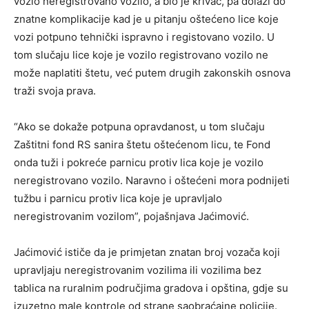
vozio neregistrovano vozilo, a bio je krivac, pa dolazi do
znatne komplikacije kad je u pitanju oštećeno lice koje
vozi potpuno tehnički ispravno i registovano vozilo. U
tom slučaju lice koje je vozilo registrovano vozilo ne
može naplatiti štetu, već putem drugih zakonskih osnova
traži svoja prava.
“Ako se dokaže potpuna opravdanost, u tom slučaju
Zaštitni fond RS sanira štetu oštećenom licu, te Fond
onda tuži i pokreće parnicu protiv lica koje je vozilo
neregistrovano vozilo. Naravno i oštećeni mora podnijeti
tužbu i parnicu protiv lica koje je upravljalo
neregistrovanim vozilom”, pojašnjava Jaćimović.
Jaćimović ističe da je primjetan znatan broj vozača koji
upravljaju neregistrovanim vozilima ili vozilima bez
tablica na ruralnim područjima gradova i opština, gdje su
izuzetno male kontrole od strane saobraćajne policije.