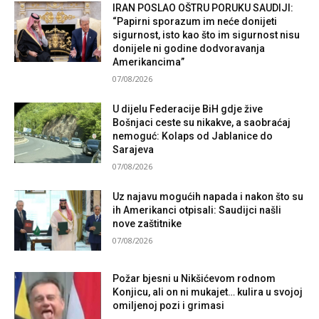
IRAN POSLAO OŠTRU PORUKU SAUDIJI:
“Papirni sporazum im neće donijeti
sigurnost, isto kao što im sigurnost nisu
donijele ni godine dodvoravanja
Amerikancima”
07/08/2026
U dijelu Federacije BiH gdje žive
Bošnjaci ceste su nikakve, a saobraćaj
nemoguć: Kolaps od Jablanice do
Sarajeva
07/08/2026
Uz najavu mogućih napada i nakon što su
ih Amerikanci otpisali: Saudijci našli
nove zaštitnike
07/08/2026
Požar bjesni u Nikšićevom rodnom
Konjicu, ali on ni mukajet… kulira u svojoj
omiljenoj pozi i grimasi