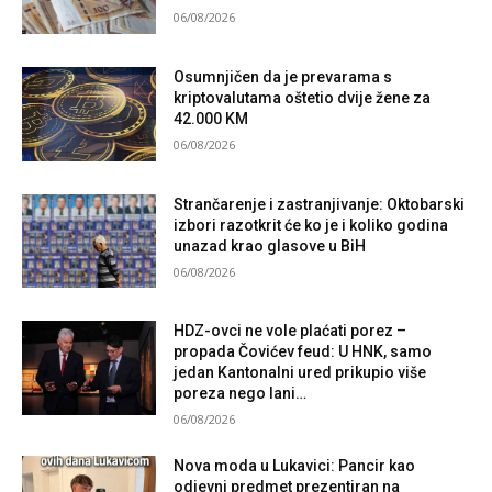
06/08/2026
Osumnjičen da je prevarama s
kriptovalutama oštetio dvije žene za
42.000 KM
06/08/2026
Strančarenje i zastranjivanje: Oktobarski
izbori razotkrit će ko je i koliko godina
unazad krao glasove u BiH
06/08/2026
HDZ-ovci ne vole plaćati porez –
propada Čovićev feud: U HNK, samo
jedan Kantonalni ured prikupio više
poreza nego lani…
06/08/2026
Nova moda u Lukavici: Pancir kao
odjevni predmet prezentiran na