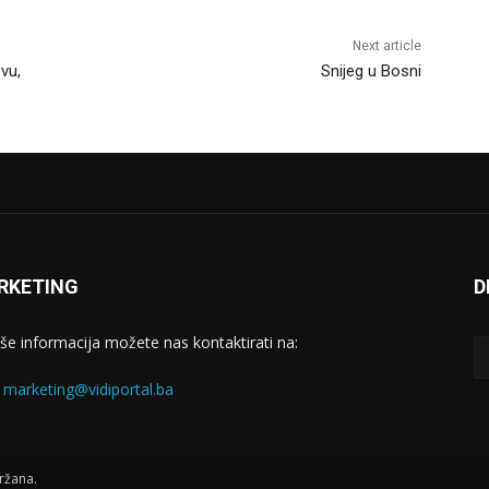
Next article
vu,
Snijeg u Bosni
RKETING
D
iše informacija možete nas kontaktirati na:
:
marketing@vidiportal.ba
ržana.