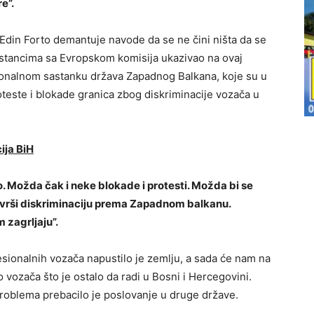
e”.
 Edin Forto demantuje navode da se ne čini ništa da se
 sastancima sa Evropskom komisija ukazivao na ovaj
ionalnom sastanku država Zapadnog Balkana, koje su u
proteste i blokade granica zbog diskriminacije vozača u
ija BiH
o. Možda čak i neke blokade i protesti. Možda bi se
a vrši diskriminaciju prema Zapadnom balkanu.
 zagrljaju”.
sionalnih vozača napustilo je zemlju, a sada će nam na
o vozača što je ostalo da radi u Bosni i Hercegovini.
 problema prebacilo je poslovanje u druge države.