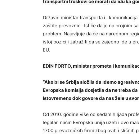
transportni troškovi će morati da idu ka gor
Državni ministar transporta i i komunikacija
zaštite prevoznici. Ističe da je na brojnim
problem. Najavljuje da će na narednom reg
istoj poziciji zatražiti da se zajedno ide u 
EU.
EDIN FORTO, ministar prometa i komunikac
“Ako bi se Srbija složila da idemo agresivn
Evropska komisija dosjetila da ne treba d
Istovremeno dok govore da nas žele u svom
Od 2010. godine više od sedam hiljada profe
legalan način Evropska unija uzeti i ovo mal
1700 prevozničkih firmi zbog ovih i sličnih