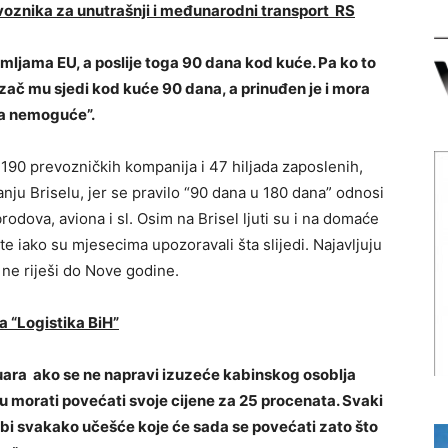
oznika za unutrašnji i međunarodni transport RS
zemljama EU, a poslije toga 90 dana kod kuće. Pa ko to
ač mu sjedi kod kuće 90 dana, a prinuđen je i mora
sta nemoguće”.
 190 prevozničkih kompanija i 47 hiljada zaposlenih,
nju Briselu, jer se pravilo “90 dana u 180 dana” odnosi
dova, aviona i sl. Osim na Brisel ljuti su i na domaće
ite iako su mjesecima upozoravali šta slijedi. Najavljuju
 ne riješi do Nove godine.
 “Logistika BiH”
anuara ako se ne napravi izuzeće kabinskog osoblja
morati povećati svoje cijene za 25 procenata. Svaki
ebi svakako učešće koje će sada se povećati zato što