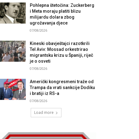
Pohlepna štetočina: Zuckerberg
i Meta moraju platiti blizu
milijardu dolara zbog
ugrožavanja djece
07/08/2026
Kineski obavještajci razotkrili
Tel Aviv: Mossad orkestrirao
migrantsku krizu u Španiji, riječ
je o osveti
07/08/2026
Američki kongresmeni traže od
Trampa da vrati sankcije Dodiku
i bratiji iz RS-a
07/08/2026
Load more