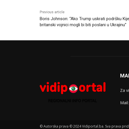
Previous article
Boris Johnson: “Ako Trump uskrati podršku Kije
britanski vojnici mogli bi biti poslani u Ukrajinu”
MA
Za v
Mail
© Autorska prava © 2024 Vidiportal.ba. Sva prava prid