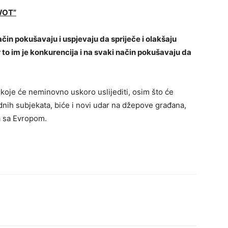
WOT”
način pokušavaju i uspjevaju da spriječe i olakšaju
 to im je konkurencija i na svaki način pokušavaju da
koje će neminovno uskoro uslijediti, osim što će
nih subjekata, biće i novi udar na džepove građana,
ja sa Evropom.