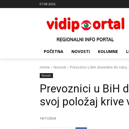
07.08.2026.
POČETNA
NOVOSTI
KOLUMNE
L
Home
Novosti
Prevoznici u BiH dovedeni do ruba, z
Novosti
Prevoznici u BiH 
svoj položaj krive 
14/11/2024