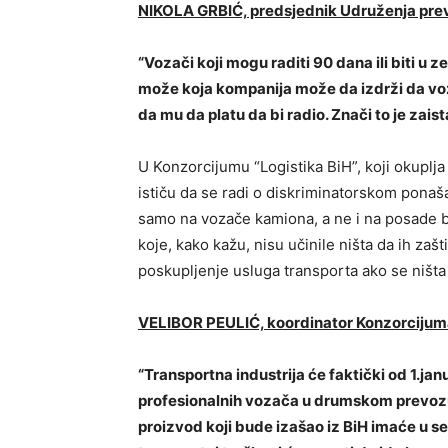
NIKOLA GRBIĆ, predsjednik Udruženja prev
“Vozači koji mogu raditi 90 dana ili biti u 
može koja kompanija može da izdrži da voz
da mu da platu da bi radio. Znači to je zai
U Konzorcijumu “Logistika BiH”, koji okuplja
ističu da se radi o diskriminatorskom ponaša
samo na vozače kamiona, a ne i na posade bro
koje, kako kažu, nisu učinile ništa da ih zašt
poskupljenje usluga transporta ako se ništa
VELIBOR PEULIĆ, koordinator Konzorcijuma
“Transportna industrija će faktički od 1.j
profesionalnih vozača u drumskom prevozu 
proizvod koji bude izašao iz BiH imaće u s