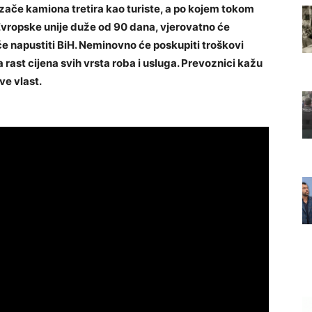
vozače kamiona tretira kao turiste, a po kojem tokom
 Evropske unije duže od 90 dana, vjerovatno će
 će napustiti BiH. Neminovno će poskupiti troškovi
 rast cijena svih vrsta roba i usluga. Prevoznici kažu
ve vlast.