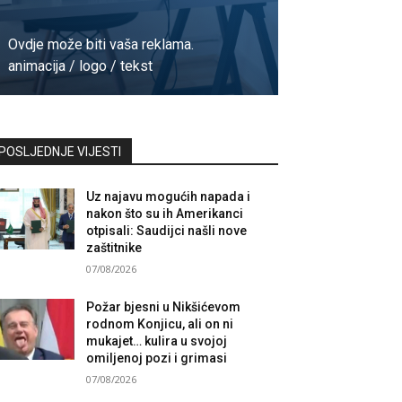
Ovdje može biti vaša reklama.
animacija / logo / tekst
Kontaktirajte nas
POSLJEDNJE VIJESTI
Uz najavu mogućih napada i
nakon što su ih Amerikanci
otpisali: Saudijci našli nove
zaštitnike
07/08/2026
Požar bjesni u Nikšićevom
rodnom Konjicu, ali on ni
mukajet… kulira u svojoj
omiljenoj pozi i grimasi
07/08/2026