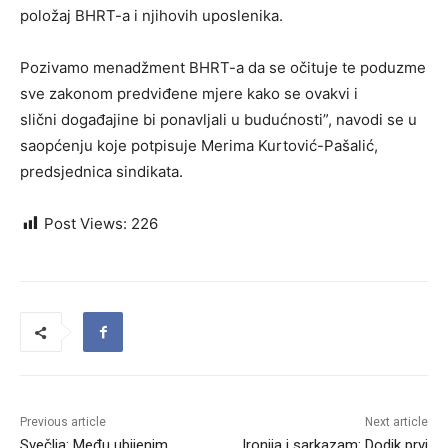
položaj BHRT-a i njihovih uposlenika.
Pozivamo menadžment BHRT-a da se očituje te poduzme
sve zakonom predviđene mjere kako se ovakvi i
slični događajine bi ponavljali u budućnosti”, navodi se u
saopćenju koje potpisuje Merima Kurtović-Pašalić,
predsjednica sindikata.
Post Views:
226
Previous article
Next article
Svečlja: Među ubijenim
Ironija i sarkazam: Dodik prvi