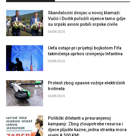
Skandalozni dvojac u novoj blamaži:
Vučić i Dodik položili vijence tamo gdje
su srpski avioni pobili srpske civile
06/08/2026
Uefa ostaje pri prijetnji bojkotom Fifa
takmičenja uprkos izvinjenju Infantina
06/08/2026
Protest zbog opasne vožnje električnih
trotineta
06/08/2026
Politički diletanti u preuranjenoj
kampanji: Zbog zloupotrebe resursa i
djece pljušte kazne, jedna stranka mora
platiti 8.500 KM!