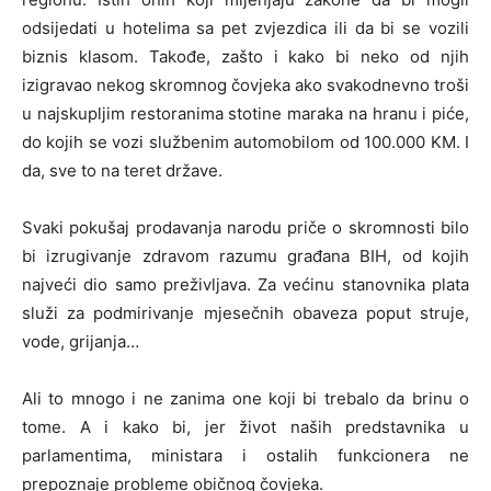
odsijedati u hotelima sa pet zvjezdica ili da bi se vozili
biznis klasom. Takođe, zašto i kako bi neko od njih
izigravao nekog skromnog čovjeka ako svakodnevno troši
u najskupljim restoranima stotine maraka na hranu i piće,
do kojih se vozi službenim automobilom od 100.000 KM. I
da, sve to na teret države.
Svaki pokušaj prodavanja narodu priče o skromnosti bilo
bi izrugivanje zdravom razumu građana BIH, od kojih
najveći dio samo preživljava. Za većinu stanovnika plata
služi za podmirivanje mjesečnih obaveza poput struje,
vode, grijanja…
Ali to mnogo i ne zanima one koji bi trebalo da brinu o
tome. A i kako bi, jer život naših predstavnika u
parlamentima, ministara i ostalih funkcionera ne
prepoznaje probleme običnog čovjeka.