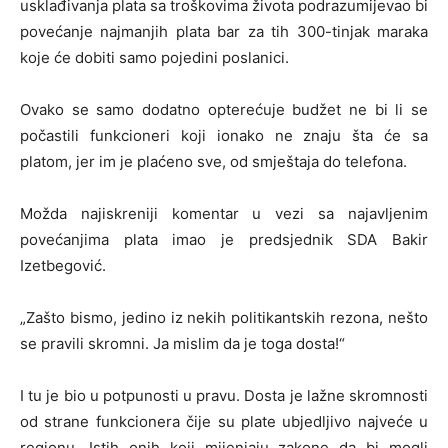
usklađivanja plata sa troškovima života podrazumijevao bi
povećanje najmanjih plata bar za tih 300-tinjak maraka
koje će dobiti samo pojedini poslanici.
Ovako se samo dodatno opterećuje budžet ne bi li se
počastili funkcioneri koji ionako ne znaju šta će sa
platom, jer im je plaćeno sve, od smještaja do telefona.
Možda najiskreniji komentar u vezi sa najavljenim
povećanjima plata imao je predsjednik SDA Bakir
Izetbegović.
„Zašto bismo, jedino iz nekih politikantskih rezona, nešto
se pravili skromni. Ja mislim da je toga dosta!“
I tu je bio u potpunosti u pravu. Dosta je lažne skromnosti
od strane funkcionera čije su plate ubjedljivo najveće u
regionu. Istih onih koji mijenjaju zakone da bi mogli