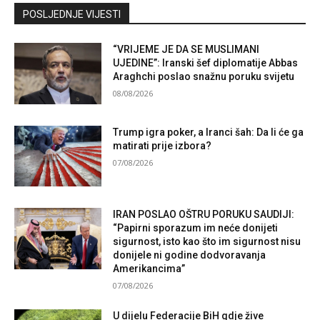
Kontaktirajte nas
POSLJEDNJE VIJESTI
“VRIJEME JE DA SE MUSLIMANI
UJEDINE”: Iranski šef diplomatije Abbas
Araghchi poslao snažnu poruku svijetu
08/08/2026
Trump igra poker, a Iranci šah: Da li će ga
matirati prije izbora?
07/08/2026
IRAN POSLAO OŠTRU PORUKU SAUDIJI:
“Papirni sporazum im neće donijeti
sigurnost, isto kao što im sigurnost nisu
donijele ni godine dodvoravanja
Amerikancima”
07/08/2026
U dijelu Federacije BiH gdje žive