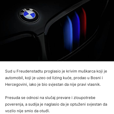
Sud u Freudenstadtu proglasio je krivim muškarca koji je
automobil, koji je uzeo od lizing kuće, prodao u Bosni i
Hercegovini, iako je bio svjestan da nije pravi vlasnik.
Presuda se odnosi na slučaj prevare i zloupotrebe
poverenja, a sudija je naglasio da je optuženi svjestan da
vozilo nije smio da otuđi.