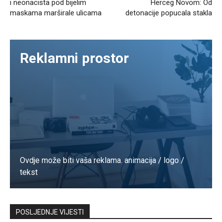
i neonacista pod bijelim
Herceg Novom: Od
maskama marširale ulicama
detonacije popucala stakla
Reklamni prostor
Ovdje može biti vaša reklama. animacija / logo /
tekst
Kontaktirajte nas
POSLJEDNJE VIJESTI