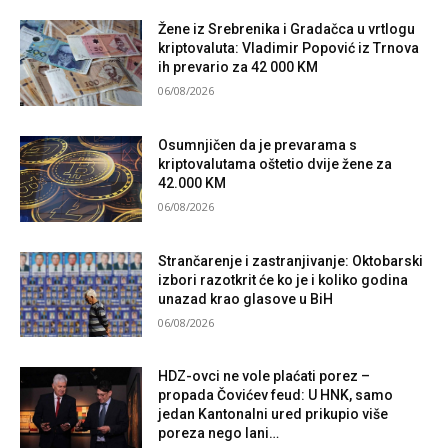
Žene iz Srebrenika i Gradačca u vrtlogu
kriptovaluta: Vladimir Popović iz Trnova
ih prevario za 42 000 KM
06/08/2026
Osumnjičen da je prevarama s
kriptovalutama oštetio dvije žene za
42.000 KM
06/08/2026
Strančarenje i zastranjivanje: Oktobarski
izbori razotkrit će ko je i koliko godina
unazad krao glasove u BiH
06/08/2026
HDZ-ovci ne vole plaćati porez –
propada Čovićev feud: U HNK, samo
jedan Kantonalni ured prikupio više
poreza nego lani…