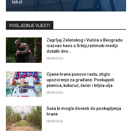
tekst
Kontaktirajte nas
POSLJEDNJE VIJESTI
Zagrljaj Zelenskog i Vučića u Beogradu
izazvao haos u Srbiji,režimski mediji
dotakli dno…
08/08/2026
Cijene hrane ponovo rastu, stiglo
upozorenje za građane: Poskupjeli
pšenica, kukuruz, šećer i biljna ulja
08/08/2026
Suša bi mogla dovesti do poskupljenja
hrane
08/08/2026