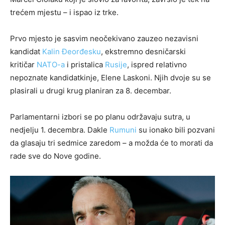
trećem mjestu – i ispao iz trke.
Prvo mjesto je sasvim neočekivano zauzeo nezavisni
kandidat
Kalin Đeorđesku
, ekstremno desničarski
kritičar
NATO-a
i pristalica
Rusije
, ispred relativno
nepoznate kandidatkinje, Elene Laskoni. Njih dvoje su se
plasirali u drugi krug planiran za 8. decembar.
Parlamentarni izbori se po planu održavaju sutra, u
nedjelju 1. decembra. Dakle
Rumuni
su ionako bili pozvani
da glasaju tri sedmice zaredom – a možda će to morati da
rade sve do Nove godine.