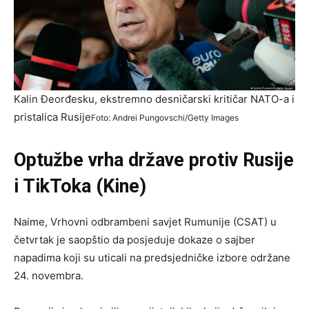
Kalin Đeorđesku, ekstremno desničarski kritičar NATO-a i
pristalica Rusije
Foto: Andrei Pungovschi/Getty Images
Optužbe vrha države protiv Rusije
i TikToka (Kine)
Naime, Vrhovni odbrambeni savjet Rumunije (CSAT) u
četvrtak je saopštio da posjeduje dokaze o sajber
napadima koji su uticali na predsjedničke izbore održane
24. novembra.