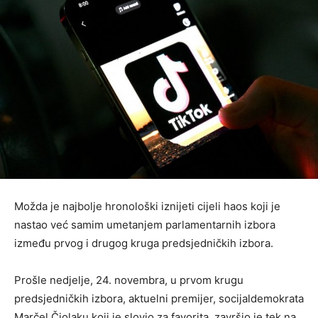
Možda je najbolje hronološki iznijeti cijeli haos koji je
nastao već samim umetanjem parlamentarnih izbora
između prvog i drugog kruga predsjedničkih izbora.
Prošle nedjelje, 24. novembra, u prvom krugu
predsjedničkih izbora, aktuelni premijer, socijaldemokrata
Marčel Čiolaku koji je slovio za favorita, završio je tek na