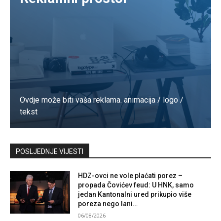
Ovdje može biti vaša reklama. animacija / logo /
tekst
Kontaktirajte nas
POSLJEDNJE VIJESTI
HDZ-ovci ne vole plaćati porez –
propada Čovićev feud: U HNK, samo
jedan Kantonalni ured prikupio više
poreza nego lani…
06/08/2026