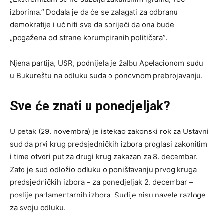
izborima.” Dodala je da će se zalagati za odbranu
demokratije i učiniti sve da spriječi da ona bude
„pogažena od strane korumpiranih političara”.
Njena partija, USR, podnijela je žalbu Apelacionom sudu
u Bukureštu na odluku suda o ponovnom prebrojavanju.
Sve
ć
e znati u poned
j
eljak?
U petak (29. novembra) je istekao zakonski rok za Ustavni
sud da prvi krug predsjedničkih izbora proglasi zakonitim
i time otvori put za drugi krug zakazan za 8. decembar.
Zato je sud odložio odluku o poništavanju prvog kruga
predsjedničkih izbora – za ponedjeljak 2. decembar –
poslije parlamentarnih izbora. Sudije nisu navele razloge
za svoju odluku.