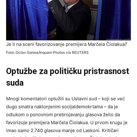
Je li na sceni favorizovanje premijera Marčela Čiolakua?
Foto: Octav Ganea/Inquam Photos via REUTERS
Optužbe za politi
č
ku pristrasnost
suda
Mnogi komentatori optužili su Ustavni sud – koji se već
dugo smatra naklonjenim socijaldemokrtama – da je
odlukom o ponovnom prebrojavanju glasova želio da
favorizuje premijera Marčela Čiolakua. U prvom krugu je
imao samo 2.740 glasova manje od Laskoni. Kritičari