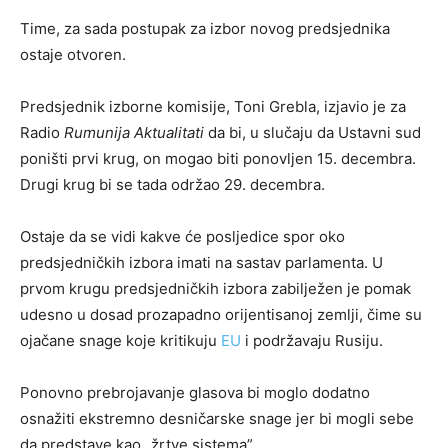
Time, za sada postupak za izbor novog predsjednika
ostaje otvoren.
Predsjednik izborne komisije, Toni Grebla, izjavio je za
Radio
Rumunija Aktualitati
da bi, u slučaju da Ustavni sud
poništi prvi krug, on mogao biti ponovljen 15. decembra.
Drugi krug bi se tada održao 29. decembra.
Ostaje da se vidi kakve će posljedice spor oko
predsjedničkih izbora imati na sastav parlamenta. U
prvom krugu predsjedničkih izbora zabilježen je pomak
udesno u dosad prozapadno orijentisanoj zemlji, čime su
ojačane snage koje kritikuju
EU
i podržavaju Rusiju.
Ponovno prebrojavanje glasova bi moglo dodatno
osnažiti ekstremno desničarske snage jer bi mogli sebe
da predstave kao „žrtve sistema”.