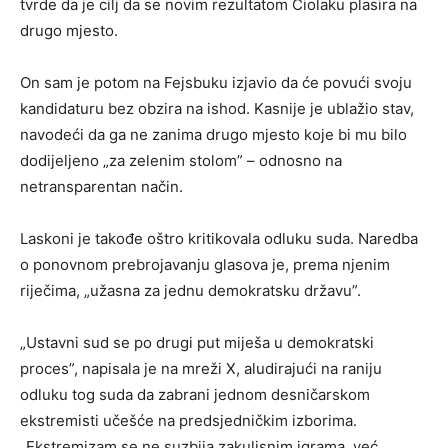
tvrde da je cilj da se novim rezultatom Čiolaku plasira na
drugo mjesto.
On sam je potom na Fejsbuku izjavio da će povući svoju
kandidaturu bez obzira na ishod. Kasnije je ublažio stav,
navodeći da ga ne zanima drugo mjesto koje bi mu bilo
dodijeljeno „za zelenim stolom” – odnosno na
netransparentan način.
Laskoni je takođe oštro kritikovala odluku suda. Naredba
o ponovnom prebrojavanju glasova je, prema njenim
riječima, „užasna za jednu demokratsku državu”.
„Ustavni sud se po drugi put miješa u demokratski
proces”, napisala je na mreži X, aludirajući na raniju
odluku tog suda da zabrani jednom desničarskom
ekstremisti učešće na predsjedničkim izborima.
„Ekstremizam se ne suzbija zakulisnim igrama, već