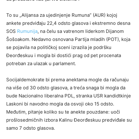
To su „Alijansa za ujedinjenje Rumuna” (AUR) kojoj
ankete predviđaju 22,4 odsto glasova i ekstremno desna
SOS
Rumunija
, na čelu sa vatrenom liderkom Dijanom
Šošoakom. Nedavno osnovana Partija mladih (POT), koja
se pojavila na političkoj sceni izrazila je podršku
Đeorđeskuu i mogla bi dostići prag od pet procenata
potreban za ulazak u parlament.
Socijaldemokrate bi prema anektama mogle da računaju
na više od 30 odsto glasova, a treća snaga bi mogla da
bude Nacionalno liberalna PDL, stranka USR kandidtkinje
Laskoni bi navodno mogla da osvoji oko 15 odsto.
Međutim, pitanje koliko su te anekte pouzdane: uoči
prošlosedmičnih izbora Kalinu Đeorđeskuu predviđale su
samo 7 odsto glasova.