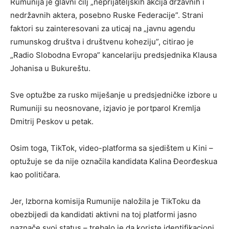
Rumunija je glavni cilj „neprijateljskih akcija državnih i
nedržavnih aktera, posebno Ruske Federacije”. Strani
faktori su zainteresovani za uticaj na „javnu agendu
rumunskog društva i društvenu koheziju”, citirao je
„Radio Slobodna Evropa” kancelariju predsjednika Klausa
Johanisa u Bukureštu.
Sve optužbe za rusko miješanje u predsjedničke izbore u
Rumuniji su neosnovane, izjavio je portparol Kremlja
Dmitrij Peskov u petak.
Osim toga, TikTok, video-platforma sa sjedištem u Kini –
optužuje se da nije označila kandidata Kalina Đeorđeskua
kao političara.
Jer, Izborna komisija Rumunije naložila je TikToku da
obezbijedi da kandidati aktivni na toj platformi jasno
naznače svoj status – trebalo je da koriste identifikacioni