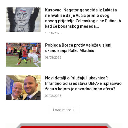
Kusovac: Negator genocida iz Laktaša
ne hvali se da je Vučić primio svog
novog prijatelja Zelenskog a ne Putina. A
kad će bosanskog međeda...
10/08/2026
Pobjeda Borca protiv Veleža u sjeni
skandiranja Ratku Mladiću
09/08/2026
Novi detalji o “slučaju ljubavnica”:
Infantino od sredstava UEFA-e isplaćivao
ženu s kojom je navodno imao aferu?
09/08/2026
Load more